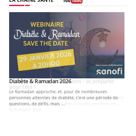
LA CHAÎNE SANTÉ
Youtube
Youtube
Diabète & Ramadan 2026
Youtube
Le Ramadan approche, et, pour de nombreuses
vie !
personnes atteintes de diabète, c'est une période de
…
questions, de défis, mais ...
Un 
You