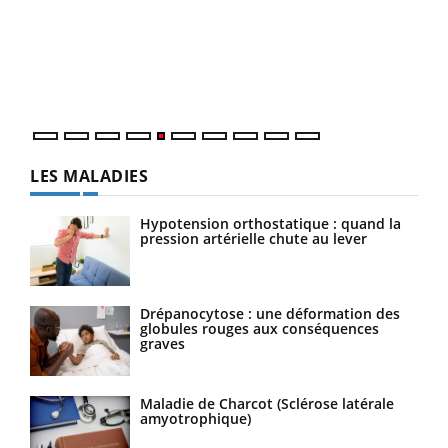
à l
Un é
mati
numé
LES MALADIES
Hypotension orthostatique : quand la
pression artérielle chute au lever
Drépanocytose : une déformation des
globules rouges aux conséquences
graves
Maladie de Charcot (Sclérose latérale
amyotrophique)