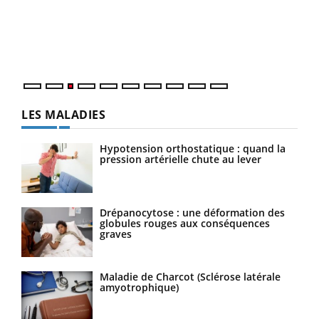
L'ét
Vaca
Nos 
LES MALADIES
Hypotension orthostatique : quand la
pression artérielle chute au lever
Drépanocytose : une déformation des
globules rouges aux conséquences
graves
Maladie de Charcot (Sclérose latérale
amyotrophique)