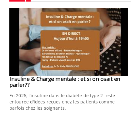
Youtube
Youtube
Insuline & Charge mentale : et si on osait en
Youtube
Youtube
parler??
En 2026, l'insuline dans le diabète de type 2 reste
entourée d'idées reçues chez les patients comme
parfois chez les soignants.
Ecz
You
pour