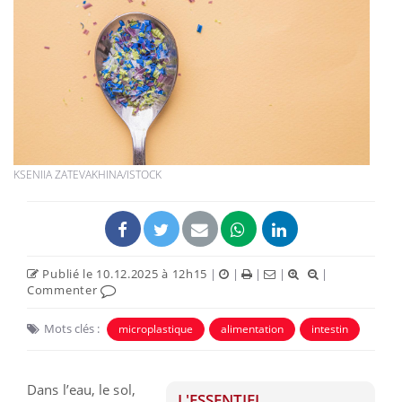
KSENIIA ZATEVAKHINA/ISTOCK
Publié le 10.12.2025 à 12h15
|
|
|
|
|
Commenter
Mots clés :
microplastique
alimentation
intestin
Dans l’eau, le sol,
L'ESSENTIEL