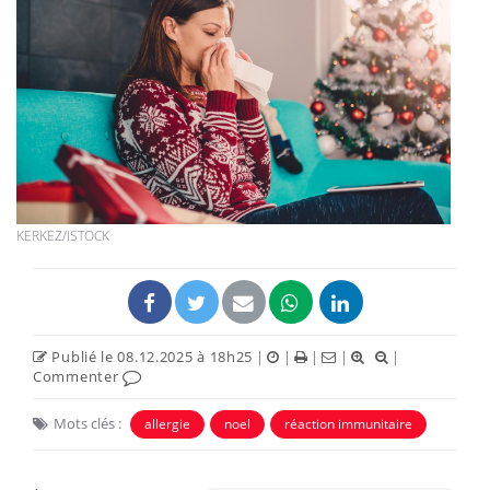
KERKEZ/ISTOCK
Publié le 08.12.2025 à 18h25
|
|
|
|
|
Commenter
Mots clés :
allergie
noel
réaction immunitaire