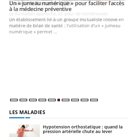
Un « jumeau numérique » pour faciliter l’accès
Youtube
Youtube
à la médecine préventive
Un établissement lié à un groupe mutualiste innove en
e
matière de bilan de santé : l'utilisation d'un « jumeau
numérique » permet ...
COU
You
Coup
vous
épis
LES MALADIES
Hypotension orthostatique : quand la
pression artérielle chute au lever