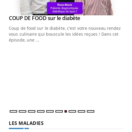
Youtube
cès
COUP DE FOOD sur le diabète
Youtube
Coup de food sur le diabète, c'est votre nouveau rendez-
 en
vous culinaire qui bouscule les idées reçues ! Dans cet
u
épisode, une ...
Qua
You
"Les
trav
DRH 
LES MALADIES