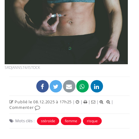
SRDJANNS74/ISTOCK
Publié le 08.12.2025 à 17h25
|
|
|
|
|
Commenter
Mots clés :
stéroïde
femme
risque