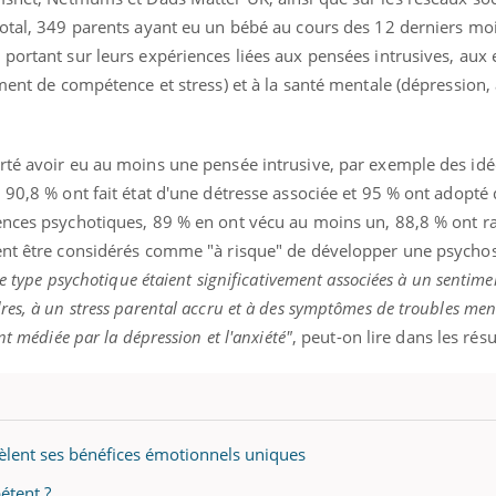
il, activités en plein air… Nos mains
défis, mais ...
total, 349 parents ayant eu un bébé au cours des 12 derniers mo
 ...
 portant sur leurs expériences liées aux pensées intrusives, aux
iment de compétence et stress) et à la santé mentale (dépression, 
rté avoir eu au moins une pensée intrusive, par exemple des id
 90,8 % ont fait état d'une détresse associée et 95 % ont adopté 
ences psychotiques, 89 % en ont vécu au moins un, 88,8 % ont r
ient être considérés comme "à risque" de développer une psycho
de type psychotique étaient significativement associées à un sentime
res, à un stress parental accru et à des symptômes de troubles men
nt médiée par la dépression et l'anxiété"
, peut-on lire dans les résu
vèlent ses bénéfices émotionnels uniques
étent ?