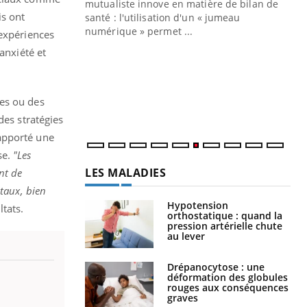
mutualiste innove en matière de bilan de
is ont
santé : l'utilisation d'un « jumeau
CO
You
numérique » permet ...
 expériences
anxiété et
Cou
nou
bou
épi
ées ou des
des stratégies
apporté une
se.
"Les
LES MALADIES
nt de
taux, bien
Hypotension
ltats.
orthostatique : quand la
pression artérielle chute
au lever
Drépanocytose : une
déformation des globules
rouges aux conséquences
graves