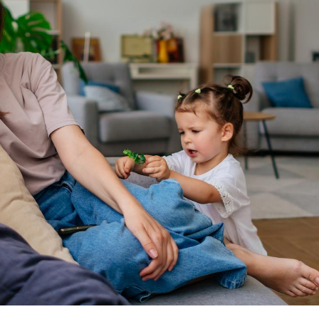
La sieste empêche-t-elle
Fortes c
de dormir la nuit ?
pourquo
noyade g
VIH : la fin du comprimé
Le Viagr
tous les jours se profile-t-
freiner 
elle enfin ?
cancer ?
Pourquoi votre ventre
Pourquo
gâche-t-il les premiers
de prot
jours de vos vacances ?
finalem