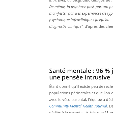
De même, la psychose post-partum pe
manifester par des expériences de typ
psychotique infracliniques jusqu’au
diagnostic clinique",
d’après des cherc
prendre pour
Santé mentale : 96 % 
llard mental ou
une pensée intrusive
tômes de la
les ce qui la rend
Étant donné qu’il existe peu de rec
Insuline & Charge mentale : et si on
Ecz
Youtube
You
populations périnatales et que l’on 
Youtube
osait en parler??
pré
avec le vécu parental, l’équipe a dé
En 2026, l'insuline dans le diabète de type 2
L'ét
Community Mental Health Journal
. D
reste entourée d'idées reçues chez les
ryth
dédiés à la parentalité, tels que 