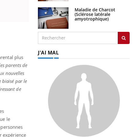
Maladie de Charcot
(Sclérose latérale
amyotrophique)
J'AI MAL
arental plus
es parents de
ux nouvelles
 biaisé par le
éressant de
es
ue le
x personnes
ur expérience