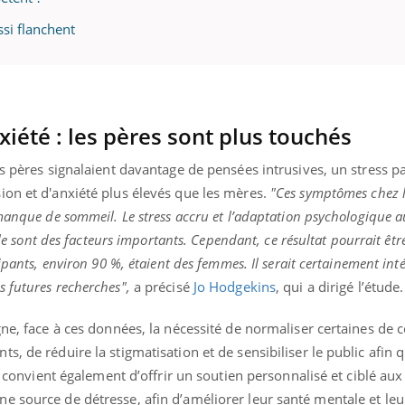
ssi flanchent
xiété : les pères sont plus touchés
es pères signalaient davantage de pensées intrusives, un stress p
ion et d'anxiété plus élevés que les mères.
"Ces symptômes chez l
manque de sommeil. Le stress accru et l’adaptation psychologique a
lle sont des facteurs importants. Cependant, ce résultat pourrait être
ipants, environ 90 %, étaient des femmes. Il serait certainement int
 futures recherches",
a précisé
Jo Hodgekins
, qui a dirigé l’étude.
gne, face à ces données, la nécessité de normaliser certaines de c
, de réduire la stigmatisation et de sensibiliser le public afin q
Il convient également d’offrir un soutien personnalisé et ciblé au
e source de détresse, afin d’améliorer leur santé mentale et le