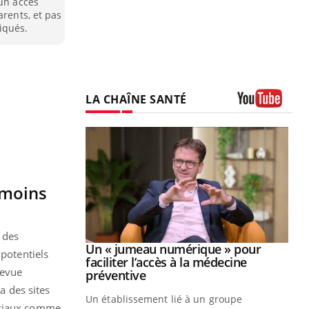
 un accès
arents, et pas
iqués.
LA CHAÎNE SANTÉ
Youtube
 moins
 des
Youtube
2026
Un « jumeau numérique » pour
Youtube
 potentiels
faciliter l’accès à la médecine
revue
 pour de
Youtube
préventive
teintes de
ia des sites
Un établissement lié à un groupe
e de questions, de
sociaux comme