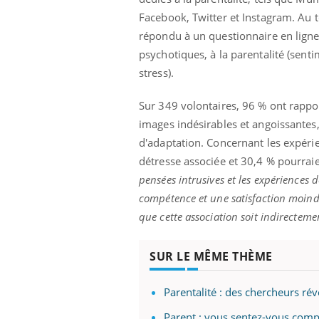
patients comme parfois chez les soignants.
sole
Facebook, Twitter et Instagram. Au 
sont
répondu à un questionnaire en ligne
psychotiques, à la parentalité (sent
stress).
Sur 349 volontaires, 96 % ont rappo
images indésirables et angoissantes,
d'adaptation. Concernant les expéri
détresse associée et 30,4 % pourra
pensées intrusives et les expériences 
compétence et une satisfaction moind
que cette association soit indirecteme
SUR LE MÊME THÈME
Parentalité : des chercheurs ré
Parent : vous sentez-vous comp