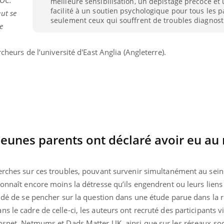
meilleure sensibilisation, un dépistage précoce et
facilité à un soutien psychologique pour tous les p
ut se
seulement ceux qui souffrent de troubles diagnost
e
heurs de l’université d'East Anglia (Angleterre).
jeunes parents ont déclaré avoir eu au
herches sur ces troubles, pouvant survenir simultanément au sein
éma Chronique des Mains : se
Diabète & Ramadan 
tube
Youtube
connaît encore moins la détresse qu’ils engendrent ou leurs liens
Youtube
parer pour l’été !
cidé de se pencher sur la question dans une étude parue dans la 
Le Ramadan approche, et,
é arrive… et avec lui, un tout nouveau
nombreuses personnes at
ans le cadre de celle-ci, les auteurs ont recruté des participants v
me de vie ! Vacances, plage, piscine,
diabète, c'est une périod
Mumsnet, Netmums et Dads Matter UK, ainsi que sur les réseaux 