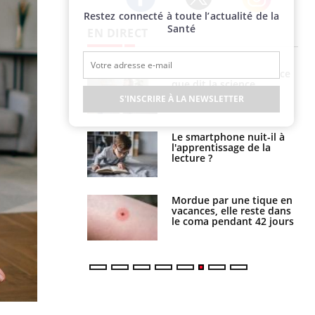
Restez connecté à toute l’actualité de la
Twitter
Facebook
Instagram
Santé
EN DIRECT
haleurs :
Grossesse et chaleur : ce
i le risque de
que dit la science
rimpe-t-il ?
S'INSCRIRE À LA NEWSLETTER
a pourrait-il
Le smartphone nuit-il à
la propagation du
l'apprentissage de la
lecture ?
i manger moins
Mordue par une tique en
éines pourrait
vacances, elle reste dans
ent être bénéfique
le coma pendant 42 jours