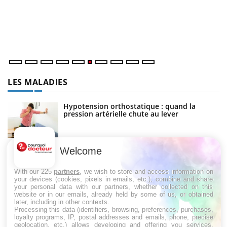
Co
cu
un
LES MALADIES
Hypotension orthostatique : quand la
pression artérielle chute au lever
Welcome
Drépanocytose : une déformation des
globules rouges aux conséquences graves
With our 225
partners
, we wish to store and access information on
your devices (cookies, pixels in emails, etc.), combine and share
your personal data with our partners, whether collected on this
website or in our emails, already held by some of us, or obtained
Maladie de Charcot (Sclérose latérale
later, including in other contexts.
amyotrophique)
Processing this data (identifiers, browsing, preferences, purchases,
loyalty programs, IP, postal addresses and emails, phone, precise
geolocation, etc.) allows developing and offering you services,