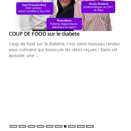
Youtube
cès
COUP DE FOOD sur le diabète
Youtube
Coup de food sur le diabète, c'est votre nouveau rendez-
 en
vous culinaire qui bouscule les idées reçues ! Dans cet
u
épisode, une ...
Qua
You
"Les
trav
DRH 