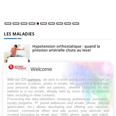
ma
nu
LES MALADIES
Hypotension orthostatique : quand la
pression artérielle chute au lever
Welcome
Drépanocytose : une déformation des
globules rouges aux conséquences graves
With our 225
partners
, we wish to store and access information on
your devices (cookies, pixels in emails, etc.), combine and share
your personal data with our partners, whether collected on this
website or in our emails, already held by some of us, or obtained
Maladie de Charcot (Sclérose latérale
later, including in other contexts.
amyotrophique)
Processing this data (identifiers, browsing, preferences, purchases,
loyalty programs, IP, postal addresses and emails, phone, precise
geolocation, etc.) allows developing and offering you services,
content, commercial offers and ads across your devices and
screens (including by email, post, SMS, phone, audio, and video),