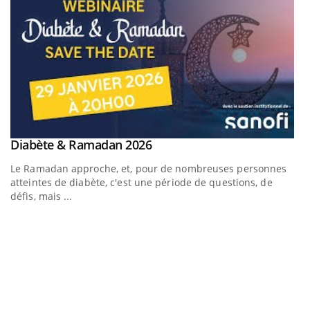
Youtube
Diabète & Ramadan 2026
Youtube
Le Ramadan approche, et, pour de nombreuses personnes
atteintes de diabète, c'est une période de questions, de
défis, mais ...
U
Yo
m
Un