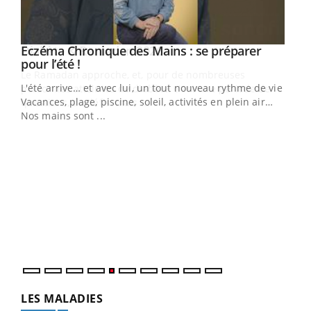
Youtube
Eczéma Chronique des Mains : se préparer
Diabète & Ramadan 2026
Youtube
Youtube
Youtube
pour l’été !
Le Ramadan approche, et, pour de nombreuses
L'été arrive… et avec lui, un tout nouveau rythme de vie !
personnes atteintes de diabète, c'est une période de
Vacances, plage, piscine, soleil, activités en plein air…
questions, de défis, mais ...
Nos mains sont ...
Un 
You
à l
Un é
mati
numé
LES MALADIES