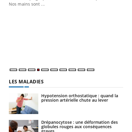
Nos mains sont ...
Dia
You
Le 
pers
ques
LES MALADIES
Hypotension orthostatique : quand la
pression artérielle chute au lever
Drépanocytose : une déformation des
globules rouges aux conséquences
graves