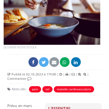
DUSANPETKOVIC/ISTOCK
Publié le 02.10.2023 à 17h00
|
|
|
|
|
Commenter
Mots clés :
pain
sel
maladie cardiovasculaire
Prévu en mars
L'ESSENTIEL