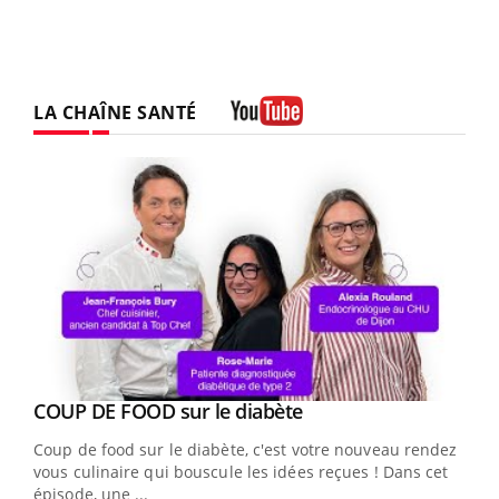
LA CHAÎNE SANTÉ
Youtube
Youtube
cès
COUP DE FOOD sur le diabète
Youtube
Coup de food sur le diabète, c'est votre nouveau rendez-
 en
vous culinaire qui bouscule les idées reçues ! Dans cet
u
épisode, une ...