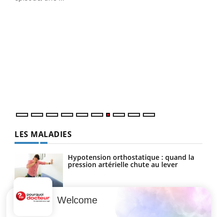
Qua
You
"Les
trav
DRH 
LES MALADIES
Hypotension orthostatique : quand la
pression artérielle chute au lever
Welcome
Drépanocytose : une déformation des
globules rouges aux conséquences
graves