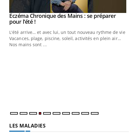
Eczéma Chronique des Mains : se préparer
Youtube
Youtube
pour l’été !
L'été arrive… et avec lui, un tout nouveau rythme de vie !
Vacances, plage, piscine, soleil, activités en plein air…
Nos mains sont ...
Dia
You
Le 
pers
ques
LES MALADIES