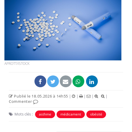
APROTT/ISTOCK
Publié le 18.05.2026 à 14h55
|
|
|
|
|
Commenter
Mots clés :
asthme
médicament
obésité