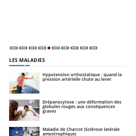
Un 
You
à l
Un é
mati
numé
LES MALADIES
Hypotension orthostatique : quand la
pression artérielle chute au lever
Drépanocytose : une déformation des
globules rouges aux conséquences
graves
Maladie de Charcot (Sclérose latérale
amyotrophique)