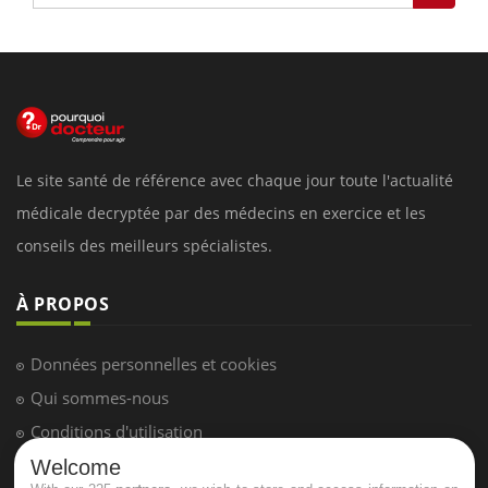
Le site santé de référence avec chaque jour toute l'actualité
médicale decryptée par des médecins en exercice et les
conseils des meilleurs spécialistes.
À PROPOS
Données personnelles et cookies
Qui sommes-nous
Conditions d'utilisation
Plan du site
Welcome