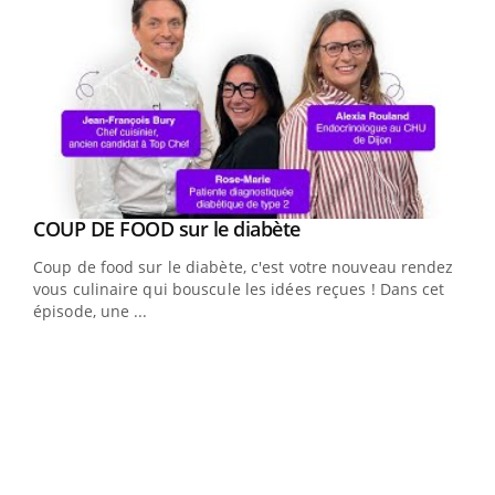
Youtube
cès
COUP DE FOOD sur le diabète
Youtube
Coup de food sur le diabète, c'est votre nouveau rendez-
 en
vous culinaire qui bouscule les idées reçues ! Dans cet
u
épisode, une ...
Qua
You
"Les
trav