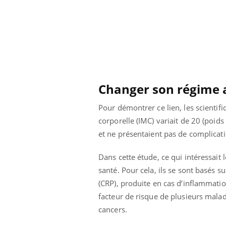
icaments GLP-1
VIH : la fin du comprimé
-ils aussi les os
tous les jours se profile-t-
elle enfin ?
Changer son régime 
Pour démontrer ce lien, les scientif
corporelle (IMC) variait de 20 (poid
et ne présentaient pas de complicati
Dans cette étude, ce qui intéressait l
santé. Pour cela, ils se sont basés s
(CRP), produite en cas d’inflammati
facteur de risque de plusieurs malad
cancers.