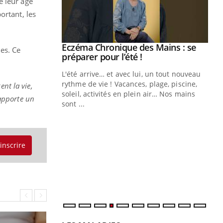
e leur âge
ortant, les
Youtube
 Mains : se
Diabète & Ramadan 2026
Youtube
es. Ce
outube
Le Ramadan approche, et, pour de
 un tout nouveau
nombreuses personnes atteintes de
plage, piscine,
diabète, c'est une période de questions, de
nt la vie,
 air… Nos mains
défis, mais ...
apporte un
Un
You
fac
pr
'inscrire
Un 
mut
san
num