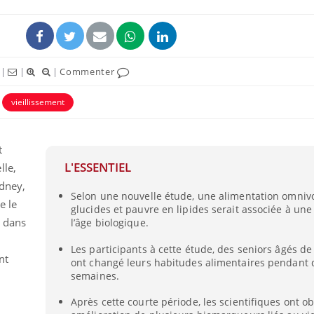
|
|
|
Commenter
vieillissement
t
L'ESSENTIEL
lle,
ydney,
Selon une nouvelle étude, une alimentation omniv
Pourquoi votre ventre
Pourquo
e le
glucides et pauvre en lipides serait associée à un
gâche-t-il les premiers
de prot
jours de vos vacances ?
finalem
s dans
l’âge biologique.
Les participants à cette étude, des seniors âgés de
nt
ont changé leurs habitudes alimentaires pendant 
Fortes chaleurs :
Grossess
pourquoi le risque de
que dit 
semaines.
noyade grimpe-t-il ?
Après cette courte période, les scientifiques ont o