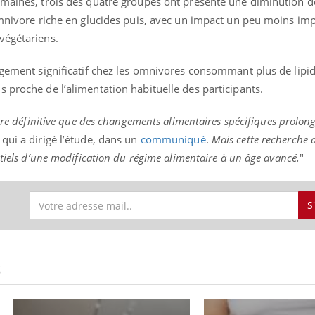
emaines, trois des quatre groupes ont présenté une diminution d
omnivore riche en glucides puis, avec un impact un peu moins imp
végétariens.
uline & Charge mentale : et si on
Eczéma Chronique des
tube
Youtube
ngement significatif chez les omnivores consommant plus de lipid
Youtube
Y
it en parler??
préparer pour l’été !
 proche de l’alimentation habituelle des participants.
026, l'insuline dans le diabète de type 2
L'été arrive… et avec lui,
e entourée d'idées reçues chez les
rythme de vie ! Vacances, 
ère définitive que des changements alimentaires spécifiques prolonge
ients comme parfois chez les soignants.
soleil, activités en plein
qui a dirigé l’étude, dans un
communiqué
.
Mais cette recherche 
sont ...
ntiels d’une modification du régime alimentaire à un âge avancé.
"
S
S