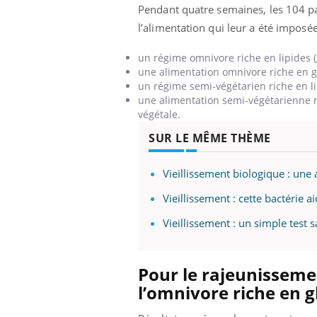
Pendant quatre semaines, les 104 par
l’alimentation qui leur a été imposé
un régime omnivore riche en lipides (
une alimentation omnivore riche en gl
un régime semi-végétarien riche en li
une alimentation semi-végétarienne ri
végétale.
SUR LE MÊME THÈME
Vieillissement biologique : une 
Vieillissement : cette bactérie 
Vieillissement : un simple test 
Pour le rajeunissemen
l’omnivore riche en g
Carence en fer : comprendre pour
Youtube
Youtube
prévenir