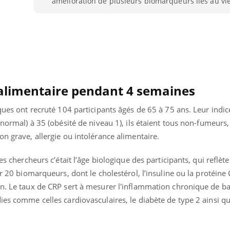
amélioration de plusieurs biomarqueurs liés au vie
Le Viagra pourrait-il
Le smart
freiner la propagation du
l'appren
cancer ?
lecture 
alimentaire pendant 4 semaines
iques ont recruté 104 participants âgés de 65 à 75 ans. Leur indi
s normal) à 35 (obésité de niveau 1), ils étaient tous non-fumeur
on grave, allergie ou intolérance alimentaire.
es chercheurs c’était l’âge biologique des participants, qui reflète
ur 20 biomarqueurs, dont le cholestérol, l’insuline ou la protéine 
on. Le taux de CRP sert à mesurer l'inflammation chronique de b
ies comme celles cardiovasculaires, le diabète de type 2 ainsi qu