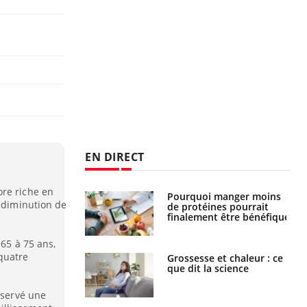
EN DIRECT
ore riche en
i manger moins
Mordue par une tique en
e diminution de
éines pourrait
vacances, elle reste dans
ent être bénéfique
le coma pendant 42 jours
 65 à 75 ans,
quatre
e et chaleur : ce
Mordue par un
la science
barracuda, une petite fille
secourue grâce à un
réflexe essentiel
bservé une