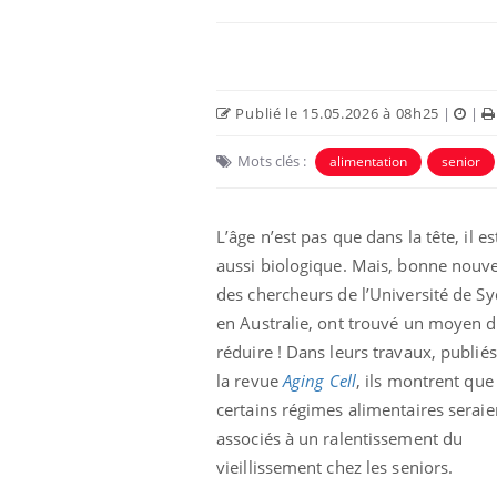
Publié le 15.05.2026 à 08h25
|
|
Mots clés :
alimentation
senior
L’âge n’est pas que dans la tête, il es
aussi biologique. Mais, bonne nouve
des chercheurs de l’Université de S
olorectal : une
Cytomégalovirus : ce qui
en Australie, ont trouvé un moyen d
e simple aurait
change dans la prise en
a donne au Pays
charge des femmes
réduire ! Dans leurs travaux, publié
enceintes
la revue
Aging Cell
, ils montrent que
certains régimes alimentaires seraie
unya, dengue,
La sieste empêche-t-elle
e : que se passe-
de dormir la nuit ?
associés à un ralentissement du
 le sud de la
vieillissement chez les seniors.