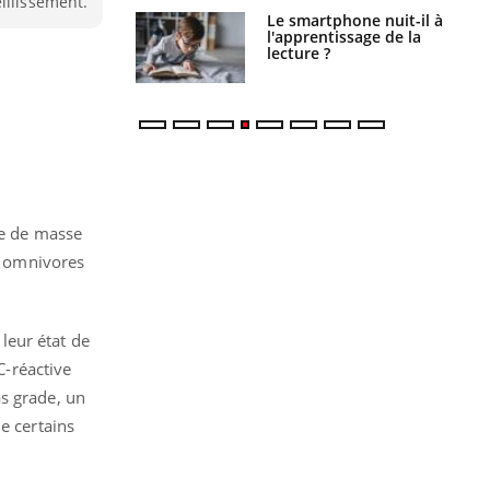
illissement.
phone nuit-il à
Légionellose en Suisse :
tissage de la
quelle est l’origine de la
?
contamination ?
ce de masse
s, omnivores
 leur état de
C-réactive
as grade, un
e certains