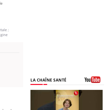
de
tale ;
igine
LA CHAÎNE SANTÉ
Youtube