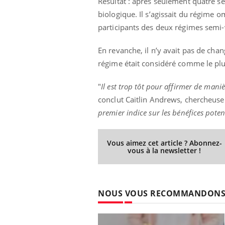
Résultat : après seulement quatre s
Fatigue, irritabilité, brouillard mental ou
biologique. Il s’agissait du régime 
même alopécie… Les symptômes de la
participants des deux régimes semi-
carence en fer sont multiples ce qui la rend
...
 Mains :
Ins
You
En revanche, il n’y avait pas de cha
Youtube
osa
régime était considéré comme le plus
aciles à aborder...
En 2
poser des
rest
"
Il est trop tôt pour affirmer de mani
'un proche c'est
pat
conclut Caitlin Andrews, chercheuse 
premier indice sur les bénéfices pote
Vous aimez cet article ? Abonnez-
vous à la newsletter !
NOUS VOUS RECOMMANDON