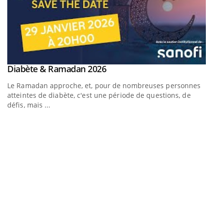
Youtube
Diabète & Ramadan 2026
Youtube
Le Ramadan approche, et, pour de nombreuses personnes
atteintes de diabète, c'est une période de questions, de
défis, mais ...
Un « jumeau numérique » pour faciliter l’accès à la
C
Youtube
Yo
Youtube
médecine préventive
Co
Un établissement lié à un groupe mutualiste innove en
cu
matière de bilan de santé : l'utilisation d'un « jumeau
un
numérique » permet ...