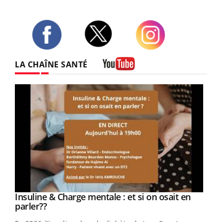
Twitter
Facebook
Instagram
LA CHAÎNE SANTÉ
Youtube
Youtube
Insuline & Charge mentale : et si on osait en
Youtube
Youtube
parler??