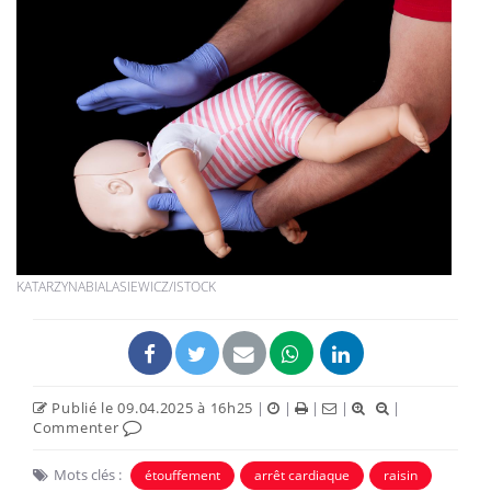
KATARZYNABIALASIEWICZ/ISTOCK
Publié le 09.04.2025 à 16h25
|
|
|
|
|
Commenter
Mots clés :
étouffement
arrêt cardiaque
raisin