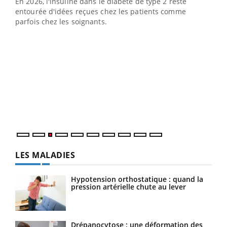
En 2026, l'insuline dans le diabète de type 2 reste
entourée d'idées reçues chez les patients comme
parfois chez les soignants.
Ecz
You
pour
L'ét
Vaca
Nos 
LES MALADIES
Hypotension orthostatique : quand la
pression artérielle chute au lever
Drépanocytose : une déformation des