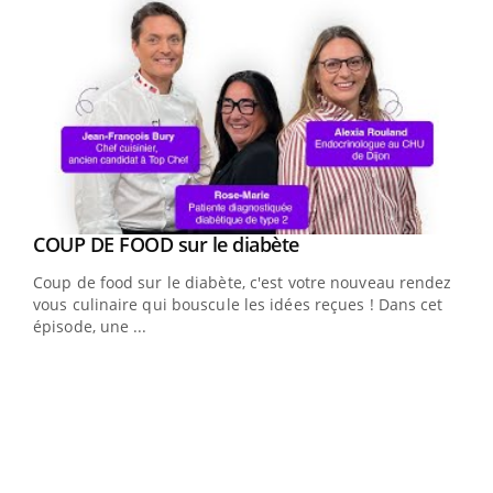
Youtube
Yout
COUP DE FOOD sur le diabète
Quand l’entreprise mise sur le bien être global
Youtube
Youtube
Coup de food sur le diabète, c'est votre nouveau rendez-
"Les rendez-vous de la santé et de la qualité de vie au
vous culinaire qui bouscule les idées reçues ! Dans cet
travail" de Pourquoi Docteur reçoivent Régis Blugeon,
épisode, une ...
DRH et directeur ...
Ecz
You
(3/3
Dans