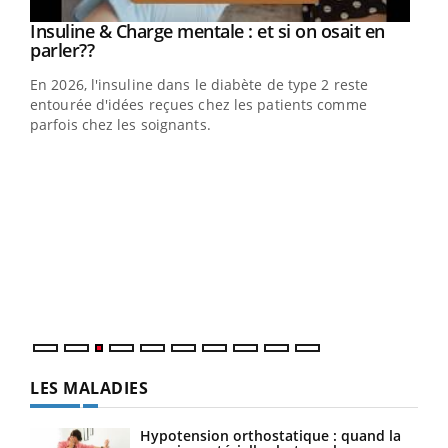
Youtube
Insuline & Charge mentale : et si on osait en
Youtube
Youtube
parler??
En 2026, l'insuline dans le diabète de type 2 reste
entourée d'idées reçues chez les patients comme
parfois chez les soignants.
Ecz
You
pour
L'ét
Vaca
Nos 
LES MALADIES
Hypotension orthostatique : quand la