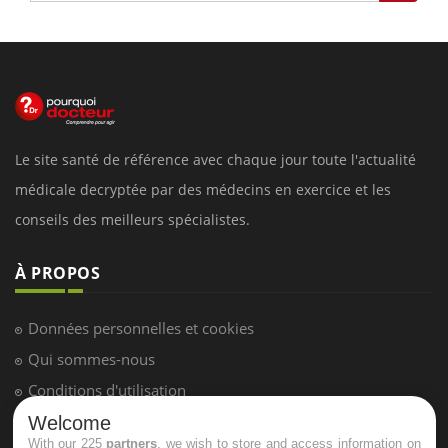
Le site santé de référence avec chaque jour toute l'actualité
médicale decryptée par des médecins en exercice et les
conseils des meilleurs spécialistes.
À PROPOS
Données personnelles et cookies
Qui sommes-nous
Conditions d'utilisation
Plan du site
Welcome
With our 225
partners
, we wish to store and access information on