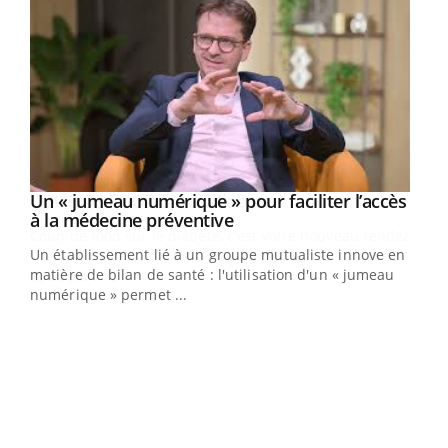
Youtube
Un « jumeau numérique » pour faciliter l’accès
COUP DE FOOD sur le diabète
Youtube
Youtube
Youtube
à la médecine préventive
Coup de food sur le diabète, c'est votre nouveau rendez-
Un établissement lié à un groupe mutualiste innove en
vous culinaire qui bouscule les idées reçues ! Dans cet
matière de bilan de santé : l'utilisation d'un « jumeau
épisode, une ...
numérique » permet ...
Qua
You
"Les
trav
DRH 