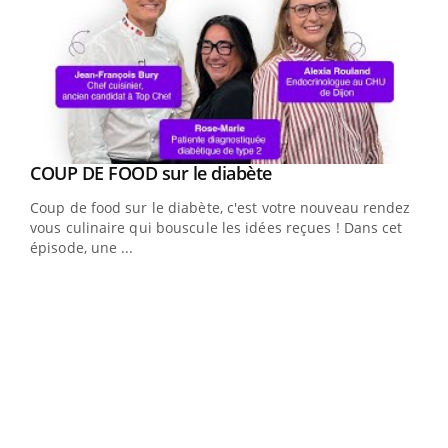
Youtube
COUP DE FOOD sur le diabète
Youtube
Coup de food sur le diabète, c'est votre nouveau rendez-
vous culinaire qui bouscule les idées reçues ! Dans cet
épisode, une ...
Yout
Quand l’entreprise mise sur le bien être global
Ecz
Youtube
You
(3/3
"Les rendez-vous de la santé et de la qualité de vie au
Dans
travail" de Pourquoi Docteur reçoivent Régis Blugeon,
vous
DRH et directeur ...
quot