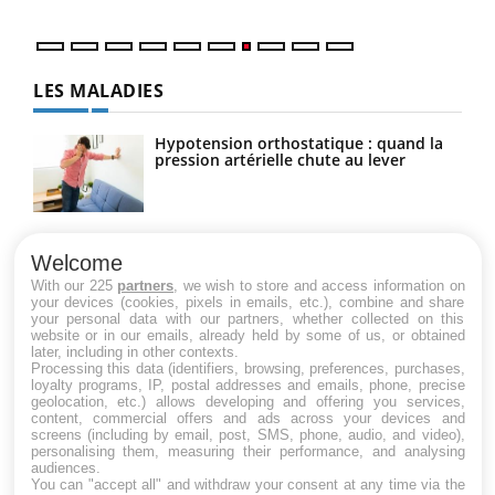
LES MALADIES
Hypotension orthostatique : quand la
pression artérielle chute au lever
Drépanocytose : une déformation des
globules rouges aux conséquences
Welcome
graves
With our 225
partners
, we wish to store and access information on
your devices (cookies, pixels in emails, etc.), combine and share
your personal data with our partners, whether collected on this
website or in our emails, already held by some of us, or obtained
Maladie de Charcot (Sclérose latérale
later, including in other contexts.
amyotrophique)
Processing this data (identifiers, browsing, preferences, purchases,
loyalty programs, IP, postal addresses and emails, phone, precise
geolocation, etc.) allows developing and offering you services,
content, commercial offers and ads across your devices and
screens (including by email, post, SMS, phone, audio, and video),
personalising them, measuring their performance, and analysing
audiences.
You can "accept all" and withdraw your consent at any time via the