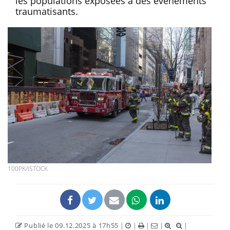
les populations exposées à des événements
traumatisants.
100PK/ISTOCK
Publié le 09.12.2025 à 17h55
|
|
|
|
|