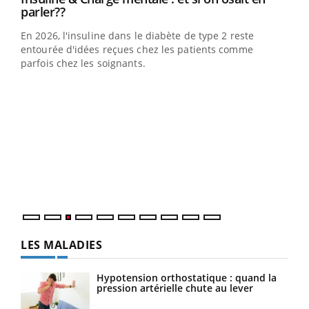
Youtube
parler??
En 2026, l'insuline dans le diabète de type 2 reste
entourée d'idées reçues chez les patients comme
parfois chez les soignants.
Ecz
You
pour
L'ét
Vaca
Nos 
LES MALADIES
Hypotension orthostatique : quand la
pression artérielle chute au lever