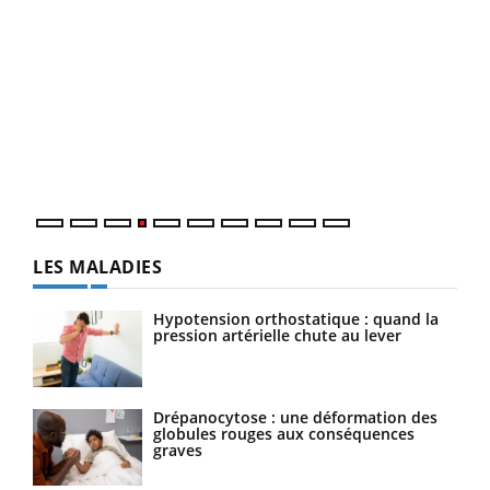
Un 
You
à l
Un é
mati
numé
LES MALADIES
Hypotension orthostatique : quand la
pression artérielle chute au lever
Drépanocytose : une déformation des
globules rouges aux conséquences
graves