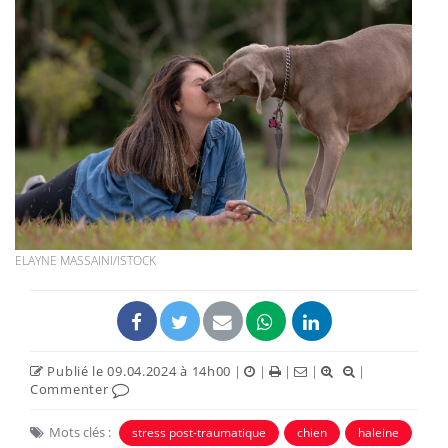
ELAYNE MASSAINI/ISTOCK
Publié le 09.04.2024 à 14h00
|
|
|
|
|
Commenter
Mots clés :
stress post-traumatique
chien
haleine