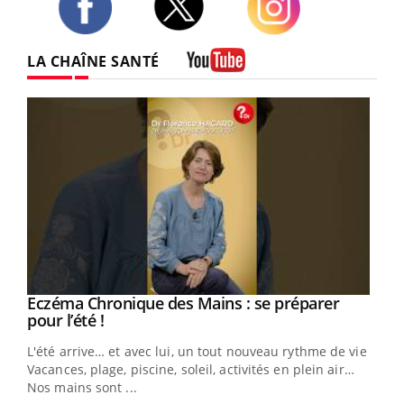
Twitter
Facebook
Instagram
LA CHAÎNE SANTÉ
Youtube
Youtube
Eczéma Chronique des Mains : se préparer
Diabète & Ramadan 2026
Youtube
Youtube
Youtube
pour l’été !
Le Ramadan approche, et, pour de nombreuses
L'été arrive… et avec lui, un tout nouveau rythme de vie !
personnes atteintes de diabète, c'est une période de
Vacances, plage, piscine, soleil, activités en plein air…
questions, de défis, mais ...
Nos mains sont ...