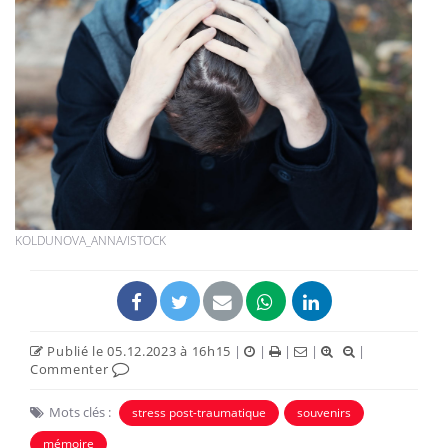
KOLDUNOVA_ANNA/ISTOCK
Publié le 05.12.2023 à 16h15
|
|
|
|
|
Commenter
Mots clés :
stress post-traumatique
souvenirs
mémoire