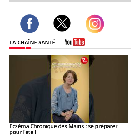
Twitter
Facebook
Instagram
LA CHAÎNE SANTÉ
Youtube
Eczéma Chronique des Mains : se préparer
Youtube
Youtube
pour l’été !