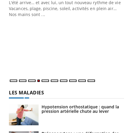
L'été arrive… et avec lui, un tout nouveau rythme de vie !
Vacances, plage, piscine, soleil, activités en plein air…
Nos mains sont ...
Dia
You
Le 
pers
ques
LES MALADIES
Hypotension orthostatique : quand la
pression artérielle chute au lever