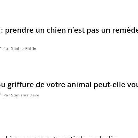
Le Viagra pourrait-il freiner
la propagation du cancer ?
: prendre un chien n’est pas un remèd
Par Sophie Raffin
 griffure de votre animal peut-elle vou
Par Stanislas Deve