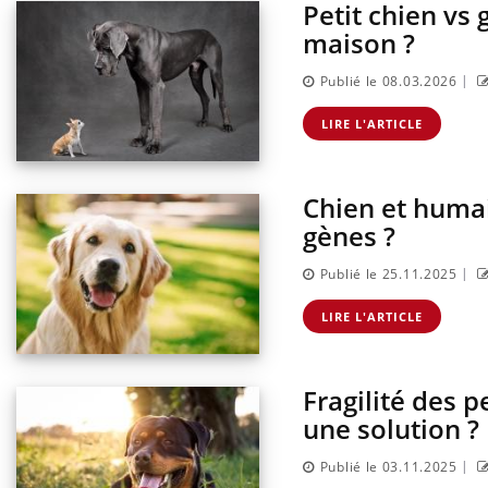
Petit chien vs 
maison ?
|
Publié le 08.03.2026
LIRE L'ARTICLE
Chien et huma
gènes ?
|
Publié le 25.11.2025
ectal : une
Cytomégalovirus : ce qui
mple aurait
change dans la prise en
LIRE L'ARTICLE
onne au Pays
charge des femmes
enceintes
Fragilité des p
, dengue,
La sieste empêche-t-elle de
que se passe-t-
dormir la nuit ?
une solution ?
d de la France ?
|
Publié le 03.11.2025