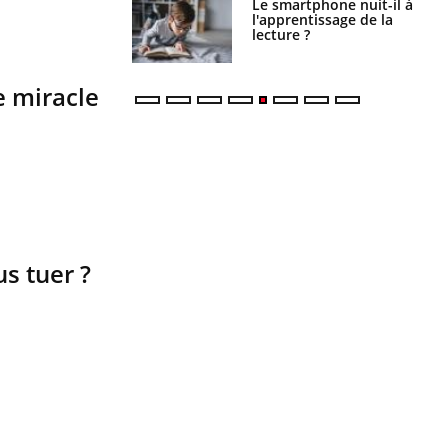
Le smartphone nuit-il à
Légionellose en Suisse :
l'apprentissage de la
quelle est l’origine de la
lecture ?
contamination ?
e miracle
s tuer ?