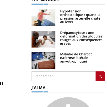
Hypotension
orthostatique : quand la
pression artérielle chute
au lever
Drépanocytose : une
déformation des globules
rouges aux conséquences
graves
Maladie de Charcot
(Sclérose latérale
amyotrophique)
en
J'AI MAL