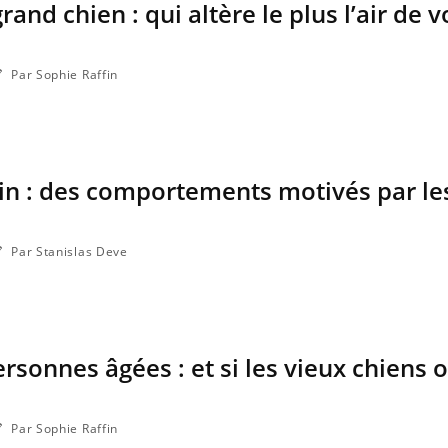
grand chien : qui altère le plus l’air de v
Par Sophie Raffin
in : des comportements motivés par l
Par Stanislas Deve
Pourquoi votre ventre
gâche-t-il les premiers
jours de vos vacances ?
ersonnes âgées : et si les vieux chiens o
Fortes chaleurs : pourquoi
le risque de noyade
grimpe-t-il ?
Par Sophie Raffin