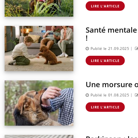
ments GLP-1
VIH : la fin du comprimé
 aussi les os ?
tous les jours se profile-t-
LIRE L'ARTICLE
elle enfin ?
Santé mentale 
!
|
Publié le 21.09.2025
LIRE L'ARTICLE
Une morsure ou
|
Publié le 01.08.2025
LIRE L'ARTICLE