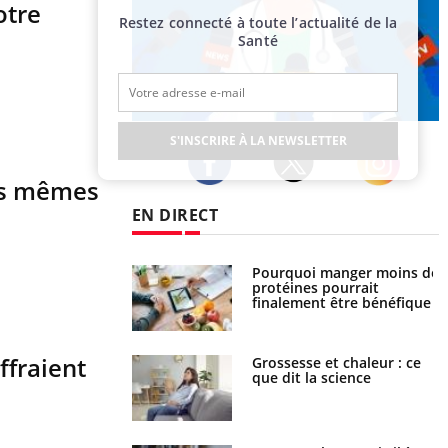
otre
Restez connecté à toute l’actualité de la
Santé
Publicité
S'INSCRIRE À LA NEWSLETTER
es mêmes
Twitter
Facebook
Instagram
EN DIRECT
Pourquoi manger moins de
Mordue par une tique en
protéines pourrait
vacances, elle reste dans le
finalement être bénéfique
coma pendant 42 jours
ffraient
Grossesse et chaleur : ce
Mordue par un barracuda,
que dit la science
une petite fille secourue
grâce à un réflexe essentiel