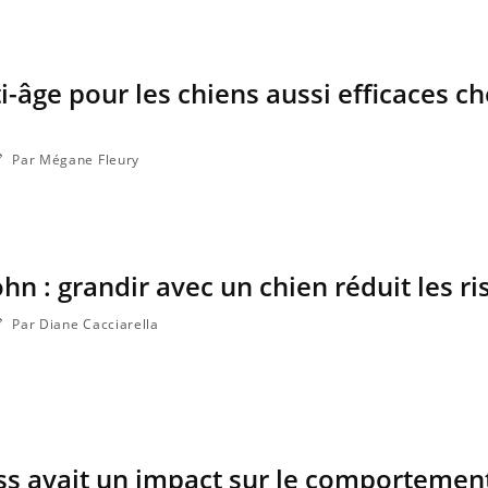
i-âge pour les chiens aussi efficaces ch
line & Charge mentale : et si on
Eczéma Chronique des
ube
Youtube
Youtube
Y
t en parler??
préparer pour l’été !
26, l'insuline dans le diabète de type 2
L'été arrive… et avec lui,
Par Mégane Fleury
 entourée d'idées reçues chez les
rythme de vie ! Vacances, 
nts comme parfois chez les soignants.
soleil, activités en plein
...
hn : grandir avec un chien réduit les r
Par Diane Cacciarella
ress avait un impact sur le comportemen