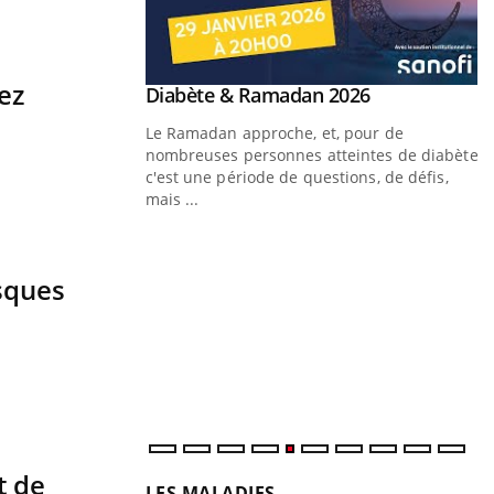
ez
Youtube
 Mains : se
Diabète & Ramadan 2026
Youtube
outube
Le Ramadan approche, et, pour de
 un tout nouveau
nombreuses personnes atteintes de diabète,
plage, piscine,
c'est une période de questions, de défis,
 air… Nos mains sont
mais ...
Y
f
isques
U
i
l
p
t de
LES MALADIES