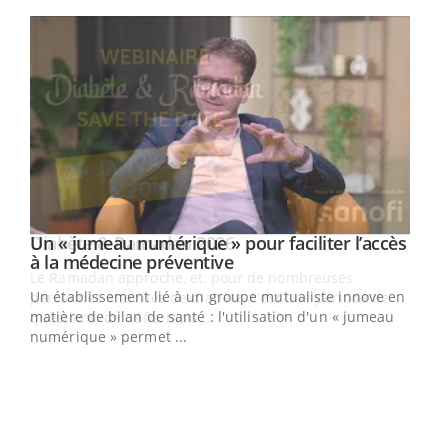
Youtube
Un « jumeau numérique » pour faciliter l’accès
Youtube
Youtube
à la médecine préventive
Un établissement lié à un groupe mutualiste innove en
e
matière de bilan de santé : l'utilisation d'un « jumeau
numérique » permet ...
COU
You
Coup