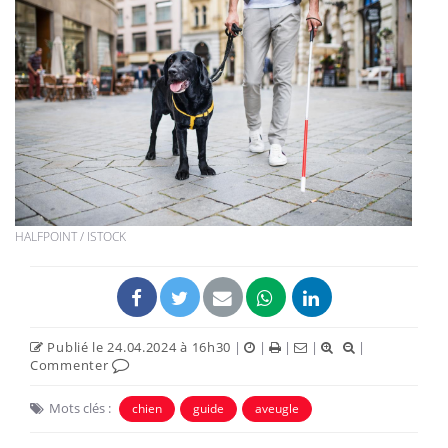
HALFPOINT / ISTOCK
Publié le 24.04.2024 à 16h30
|
|
|
|
|
Commenter
Mots clés :
chien
guide
aveugle