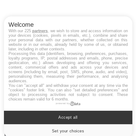
Co
cu
un
Welcome
With our 225
partners
, we wish to store and access information on
your devices (cookies, pixels in emails, etc.), combine and share
your personal data with our partners, whether collected on this
website or in our emails, already held by some of us, or obtained
later, including in other contexts.
LES MALADIES
Processing this data (identifiers, browsing, preferences, purchases,
loyalty programs, IP, postal addresses and emails, phone, precise
geolocation, etc.) allows developing and offering you services,
Hypotension orthostatique : quand la
content, commercial offers and ads across your devices and
pression artérielle chute au lever
screens (including by email, post, SMS, phone, audio, and video),
personalising them, measuring their performance, and analysing
audiences.
You can "accept all" and withdraw your consent at any time via the
"cookies" footer link
. You can also "set detailed preferences" and
Drépanocytose : une déformation des
object to processing activities not subject to consent. These
globules rouges aux conséquences graves
choices remain valid for 6 months.
powered by
Accept all
Maladie de Charcot (Sclérose latérale
amyotrophique)
Set your choices
Cookies settings