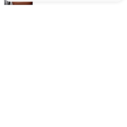
Le site santé de référence avec chaque jour toute l'actualité
médicale decryptée par des médecins en exercice et les
conseils des meilleurs spécialistes.
À PROPOS
Données personnelles et cookies
Qui sommes-nous