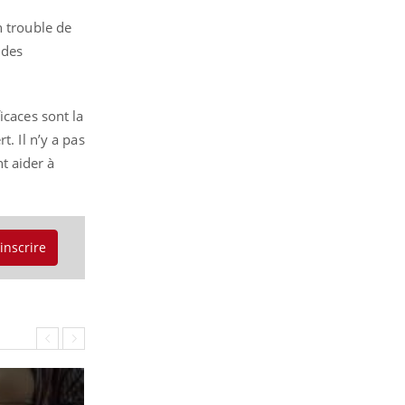
n trouble de
 des
icaces sont la
. Il n’y a pas
t aider à
'inscrire