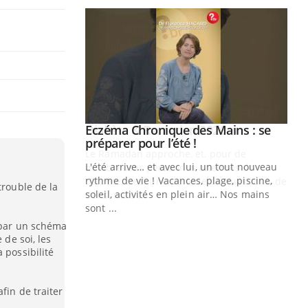
Youtube
 Mains : se
Diabète & Ramadan 2026
Youtube
outube
Le Ramadan approche, et, pour de
 un tout nouveau
nombreuses personnes atteintes de
plage, piscine,
diabète, c'est une période de questions, de
trouble de la
 air… Nos mains
défis, mais ...
Un
You
e par un schéma
fac
 de soi, les
pr
 possibilité
Un 
mut
fin de traiter
san