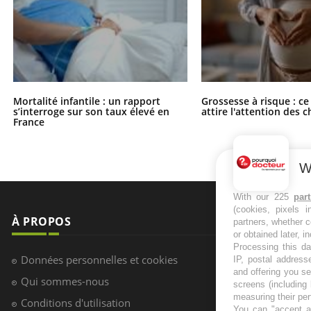
Mortalité infantile : un rapport
Grossesse à risque : ce
s’interroge sur son taux élevé en
attire l'attention des 
France
W
With our 225
par
(cookies, pixels 
À PROPOS
NEWSLETT
partners, whether c
or obtained later, i
Processing this da
Recevez toute
Données personnelles et cookies
IP, postal address
infos santé
and offering you s
Qui sommes-nous
screens (including
measuring their pe
Conditions d'utilisation
You can "accept al