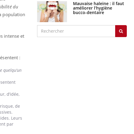
Mauvaise haleine : il faut
ibilité du
améliorer l’hygiène
bucco-dentaire
la population
s intense et
résentent :
ue quelqu’un
e sentent
r, d’idée,
risque, de
sives.
ides. Leurs
ent par