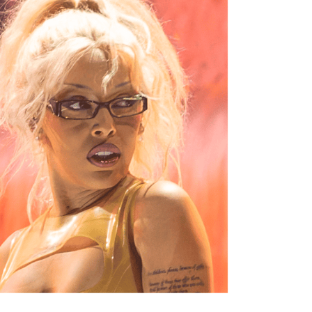
Chikungunya, dengue,
La siest
West Nile : que se passe-
de dormi
t-il dans le sud de la
France ?
Les médicaments GLP-1
VIH : la
protègent-ils aussi les os
tous les
?
elle enfi
Cytomégalovirus : ce qui
Pourquo
change dans la prise en
gâche-t-
charge des femmes
jours de
enceintes