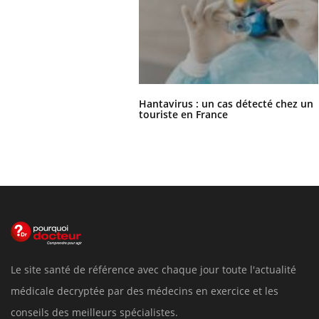
Hantavirus : un cas détecté chez un
touriste en France
Le site santé de référence avec chaque jour toute l'actualité
médicale decryptée par des médecins en exercice et les
conseils des meilleurs spécialistes.