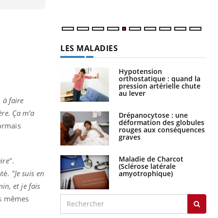
num
LES MALADIES
Hypotension
orthostatique : quand la
pression artérielle chute
au lever
 à faire
ère. Ça m’a
Drépanocytose : une
déformation des globules
sormais
rouges aux conséquences
graves
Maladie de Charcot
ire
".
(Sclérose latérale
nté.
"Je suis en
amyotrophique)
n, et je fais
les mêmes