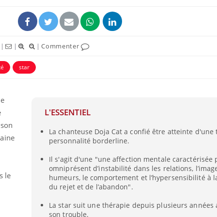
|
|
|
Commenter
té
star
uline & Charge mentale : et si on
Eczéma Chronique des
tube
Youtube
Youtube
Y
le
it en parler??
préparer pour l’été !
L'ESSENTIEL
é
026, l'insuline dans le diabète de type 2
L'été arrive… et avec lui,
 son
e entourée d'idées reçues chez les
rythme de vie ! Vacances, 
La chanteuse Doja Cat a confié être atteinte d'une 
ients comme parfois chez les soignants.
soleil, activités en plein
caine
personnalité borderline.
sont ...
Il s'agit d'une "une affection mentale caractérisé
omniprésent d’instabilité dans les relations, l’image
s le
humeurs, le comportement et l’hypersensibilité à la
du rejet et de l’abandon".
La star suit une thérapie depuis plusieurs années a
son trouble.