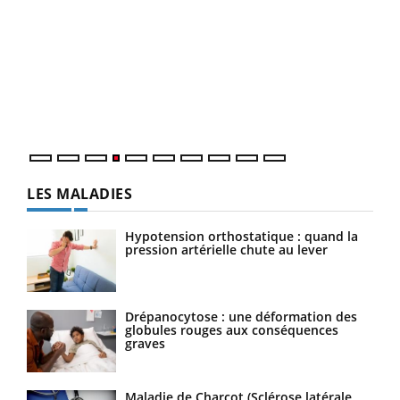
Dia
You
Le 
pers
ques
LES MALADIES
Hypotension orthostatique : quand la
pression artérielle chute au lever
Drépanocytose : une déformation des
globules rouges aux conséquences
graves
Maladie de Charcot (Sclérose latérale