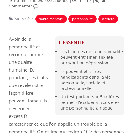
Publié le 30.08.2023 à 08h00
|
|
|
|
|
Commenter
Mots clés :
santé mentale
personnalité
anxiété
Avoir de la
L'ESSENTIEL
personnalité est
Les troubles de la personnalité
reconnu comme
peuvent entraîner anxiété,
une qualité
burn-out ou dépression.
humaine. Et
Ils peuvent être très
handicapants dans la vie
pourtant, ces traits
personnelle, sociale et
que révèle notre
professionnelle.
façon d'être
Un test portant sur 5 critères
peuvent, lorsqu'ils
permet d'évaluer si vous êtes
une personnalité à risque.
deviennent
excessifs,
caractériser ce que l'on appelle un trouble de la
personnalité. On estime qu'environ 10% des personnes