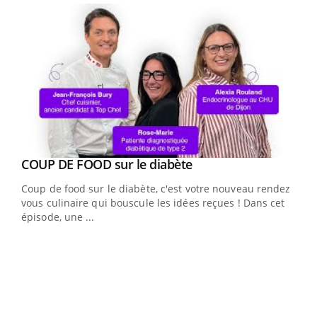
Youtube
cès
COUP DE FOOD sur le diabète
Youtube
Coup de food sur le diabète, c'est votre nouveau rendez-
 en
vous culinaire qui bouscule les idées reçues ! Dans cet
u
épisode, une ...
Qua
You
"Les