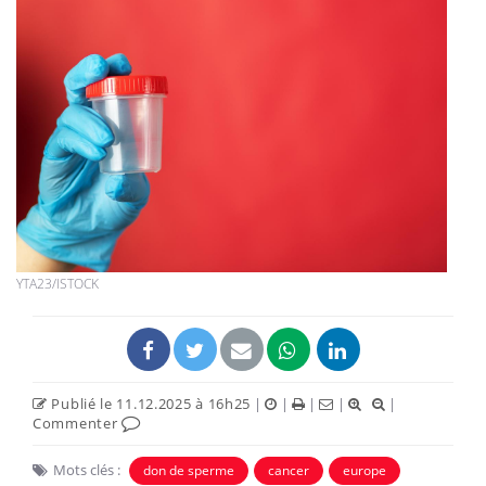
YTA23/ISTOCK
Publié le 11.12.2025 à 16h25
|
|
|
|
|
Commenter
Mots clés :
don de sperme
cancer
europe