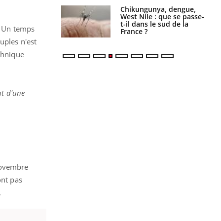
 oublier les
Chikungunya, dengue,
en vacances ?
West Nile : que se passe-
t-il dans le sud de la
s. Un temps
France ?
uples n'est
éthnique
nt d'une
novembre
ont pas
.