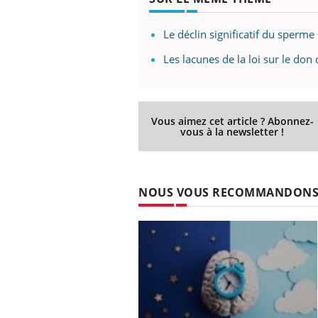
Le déclin significatif du sperme
Les lacunes de la loi sur le do
Vous aimez cet article ? Abonnez-
vous à la newsletter !
NOUS VOUS RECOMMANDON
Car
You
pré