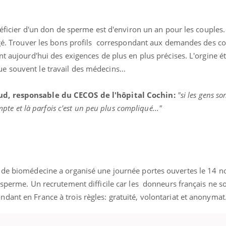
Hantavirus : un cas
Comment
détecté chez un touriste
écrans 
en France
néficier d'un don de sperme est d'environ un an pour les couple
ongé. Trouver les bons profils correspondant aux demandes des co
nt aujourd'hui des exigences de plus en plus précises. L'orgine 
 souvent le travail des médecins...
ud, responsable du CECOS de l'hôpital Cochin:
"si les gens so
ompte et là parfois c'est un peu plus compliqué..."
e de biomédecine a organisé une journée portes ouvertes le 14 
 sperme. Un recrutement difficile car les donneurs français ne s
dant en France à trois règles: gratuité, volontariat et anonymat