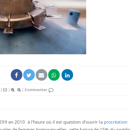
|
|
|
Commenter
9 en 2010 à l'heure où il est question d'ouvrir la
procréation
uples de femmes homosexuelles, cette baisse de 15% du nombr