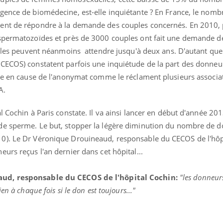
gence de biomédecine, est-elle inquiétante ? En France, le nomb
ent de répondre à la demande des couples concernés. En 2010,
 spermatozoïdes et près de 3000 couples ont fait une demande 
ouples peuvent néanmoins attendre jusqu'à deux ans. D'autant qu
CECOS) constatent parfois une inquiétude de la part des donneu
ise en cause de l'anonymat comme le réclament plusieurs associa
A.
l Cochin à Paris constate. Il va ainsi lancer en début d'année 20
de sperme. Le but, stopper la légère diminution du nombre de 
). Le Dr Véronique Drouineaud, responsable du CECOS de l'hôp
Syndrome métabolique :
Mortalit
quels sont les meilleurs
rapport 
urs reçus l'an dernier dans cet hôpital...
exercices physiques ?
son tau
aud, responsable du CECOS de l'hôpital Cochin:
"les donneur
Comment éviter une otite
Grossess
n à chaque fois si le don est toujours..."
pendant les vacances ?
naturel 
des che