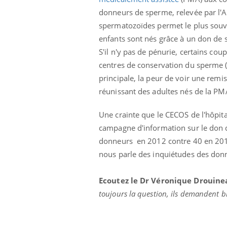
donneurs de sperme, relevée par l'A
spermatozoïdes permet le plus souv
enfants sont nés grâce à un don de
S'il n'y pas de pénurie, certains c
centres de conservation du sperme (
principale, la peur de voir une rem
réunissant des adultes nés de la PM
Une crainte que le CECOS de l'hôpita
campagne d'information sur le don 
donneurs en 2012 contre 40 en 2010
Les troubles du sommeil
modifient votre cerveau !
nous parle des inquiétudes des donne
Ecoutez le Dr Véronique Drouine
Mon enfant est-il trop
toujours la question, ils demandent bie
sensible ou simplement
très empathique ?