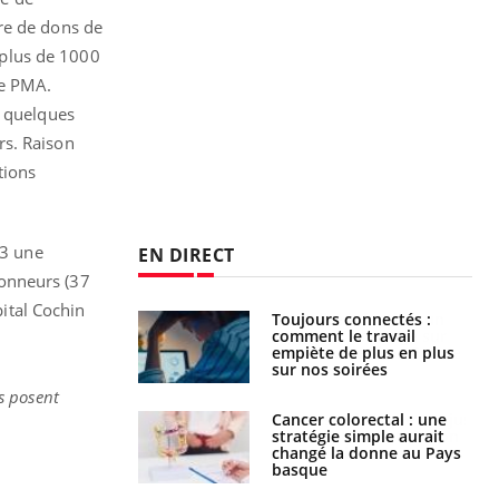
re de dons de
 plus de 1000
de PMA.
e quelques
rs. Raison
tions
13 une
EN DIRECT
donneurs (37
ital Cochin
é infantile : un
Toujours connectés :
s’interroge sur
comment le travail
x élevé en France
empiète de plus en plus
sur nos soirées
s posent
e à risque : ce jus
Cancer colorectal : une
attire l'attention
stratégie simple aurait
rcheurs
changé la donne au Pays
basque