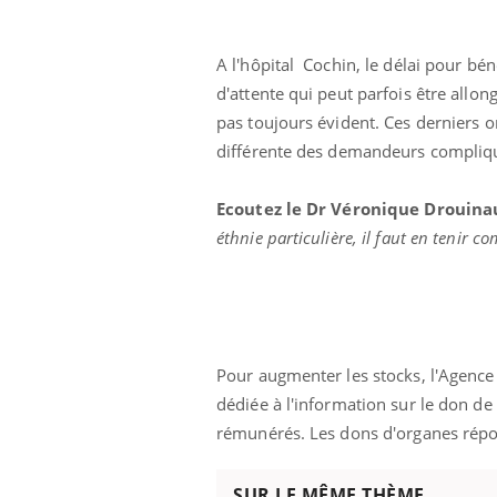
Bébés, jeunes enfants :
quelle trousse à
pharmacie pour les
A l'hôpital Cochin, le délai pour bé
vacances ?
d'attente qui peut parfois être all
pas toujours évident. Ces derniers o
différente des demandeurs complique
Ecoutez le Dr Véronique Drouina
éthnie particulière, il faut en tenir c
Pour augmenter les stocks, l'Agenc
dédiée à l'information sur le don de
rémunérés. Les dons d'organes répon
SUR LE MÊME THÈME