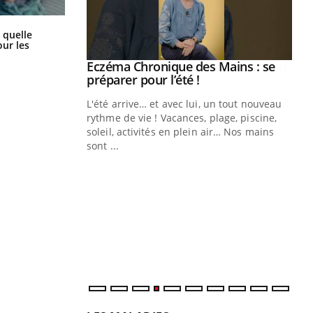
Syndrome métabolique : quels sont
 quelle
les meilleurs exercices physiques ?
ur les
ale : et si on
Eczéma Chronique des Mains : se
Youtube
ube
Youtube
préparer pour l’été !
e diabète de type 2
L'été arrive… et avec lui, un tout nouveau
çues chez les
rythme de vie ! Vacances, plage, piscine,
ez les soignants.
soleil, activités en plein air… Nos mains
sont ...
Di
You
Le 
nom
dia
défi