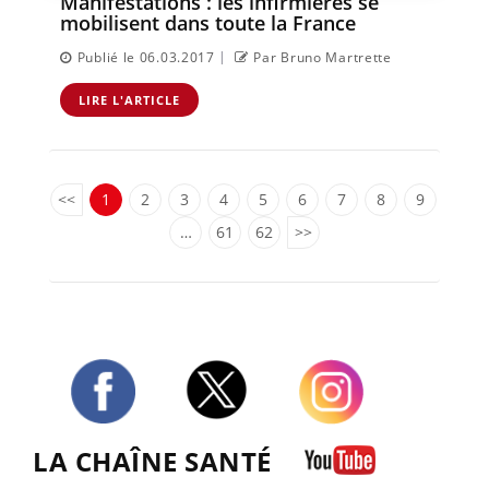
Manifestations : les infirmières se
mobilisent dans toute la France
|
Publié le 06.03.2017
Par Bruno Martrette
LIRE L'ARTICLE
<<
1
2
3
4
5
6
7
8
9
…
61
62
>>
Twitter
Facebook
Instagram