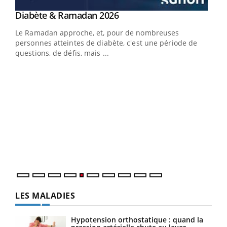
Youtube
Diabète & Ramadan 2026
Youtube
Le Ramadan approche, et, pour de nombreuses
vie !
personnes atteintes de diabète, c'est une période de
…
questions, de défis, mais ...
Un 
You
à l
Un é
mati
numé
LES MALADIES
Hypotension orthostatique : quand la