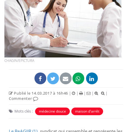
CHAGIN/EPICTURA
Publié le 14.03.2017 à 16h46
|
|
|
|
|
Commenter
Mots clés :
médecine douce
maison d'arrêt
Le ReAGJIR (1)
, syndicat qui rassemble et représente les