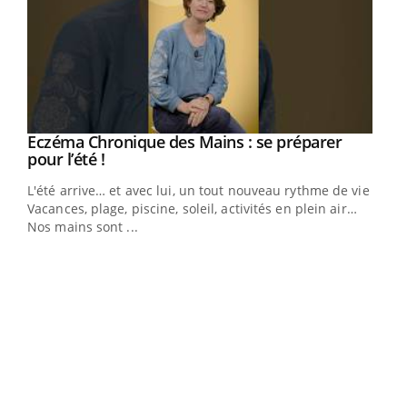
Eczéma Chronique des Mains : se préparer
Youtube
Youtube
pour l’été !
L'été arrive… et avec lui, un tout nouveau rythme de vie !
Vacances, plage, piscine, soleil, activités en plein air…
Nos mains sont ...
Dia
You
Le 
pers
ques