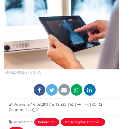
JAKUBZAK92/EPICTURA
Publié le 16.03.2017 à 13h35
|
|
|
|
|
Commenter
Mots clés :
honoraires
Marie-Sophie Lacarrau