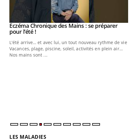
Eczéma Chronique des Mains : se préparer
Youtube
Youtube
pour l’été !
L'été arrive… et avec lui, un tout nouveau rythme de vie !
Vacances, plage, piscine, soleil, activités en plein air…
Nos mains sont ...
Dia
You
Le 
pers
ques
LES MALADIES