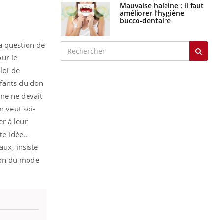
Mauvaise haleine : il faut
améliorer l’hygiène
bucco-dentaire
a question de
ur le
loi de
nfants du don
nne ne devait
n veut soi-
r à leur
tte idée…
aux, insiste
ion du mode