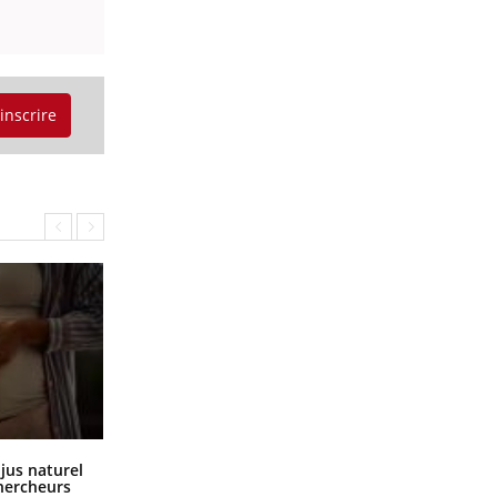
'inscrire
Comment oublier les écrans en
 jus naturel
vacances ?
chercheurs