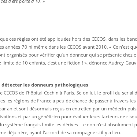
es a été porté à 10.
»
que ces règles ont été appliquées hors des CECOS, dans les ban
les années 70 ni même dans les CECOS avant 2010. « Ce n’est qu
t organisés pour vérifier qu’un donneur qui se présente chez e
limite de 10 enfants, c’est une fiction ! », dénonce Audrey Gauv
 détecter les donneurs pathologiques
CECOS de l’hôpital Cochin à Paris. Selon lui, le profil du serial
s les régions de France a peu de chance de passer à travers les
 par an et sont désormais reçus en entretien par un médecin puis
ations et par un généticien pour évaluer leurs facteurs de risqu
u système français limite les dérives. Le don n’est absolument
e déjà père, ayant l’accord de sa compagne si il y a lieu.