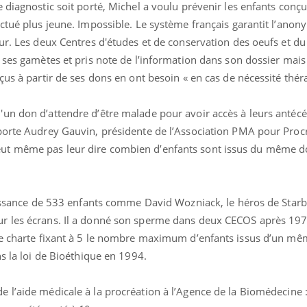
 diagnostic soit porté, Michel a voulu prévenir les enfants conç
ctué plus jeune. Impossible. Le système français garantit l’anon
ur. Les deux Centres d'études et de conservation des oeufs et du
 ses gamètes et pris note de l’information dans son dossier mais 
çus à partir de ses dons en ont besoin « en cas de nécessité thér
un don d’attendre d’être malade pour avoir accès à leurs antéc
ence en fer : comprendre pour
Insuline & Charge ment
tube
Youtube
porte Audrey Gauvin, présidente de l’Association PMA pour Proc
Youtube
Yout
venir
osait en parler??
ut même pas leur dire combien d’enfants sont issus du même d
gue, irritabilité, brouillard mental ou
En 2026, l'insuline dans l
e alopécie… Les symptômes de la
reste entourée d'idées re
nce en fer sont multiples ce qui la rend
patients comme parfois ch
naissance de 533 enfants comme David Wozniack, le héros de Star
r les écrans. Il a donné son sperme dans deux CECOS après 197
une charte fixant à 5 le nombre maximum d’enfants issus d’un m
ns la loi de Bioéthique en 1994.
e l’aide médicale à la procréation à l’Agence de la Biomédecine 