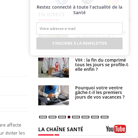
Restez connecté à toute l’actualité de la
Twitter
Facebook
Instagram
Santé
EN DIRECT
unya, dengue,
La sieste empêche-t-elle
e : que se passe-
de dormir la nuit ?
s le sud de la
S'INSCRIRE À LA NEWSLETTER
icaments GLP-1
VIH : la fin du comprimé
t-ils aussi les os
tous les jours se profile-t-
elle enfin ?
alovirus : ce qui
Pourquoi votre ventre
ans la prise en
gâche-t-il les premiers
des femmes
jours de vos vacances ?
es
re affecte
LA CHAÎNE SANTÉ
r éviter les
Youtube