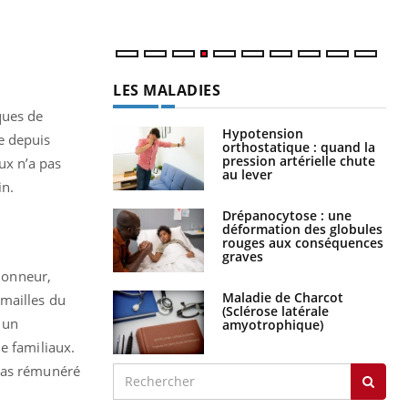
LES MALADIES
ques de
Hypotension
e depuis
orthostatique : quand la
pression artérielle chute
ux n’a pas
au lever
in.
Drépanocytose : une
déformation des globules
rouges aux conséquences
graves
 donneur,
Maladie de Charcot
 mailles du
(Sclérose latérale
 un
amyotrophique)
e familiaux.
 pas rémunéré