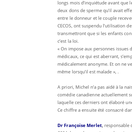
longs mois d’inquiétude avant que le
deux dons de sperme qu’il avait effe
entre le donneur et le couple receve
CECOS, ont suspendu l’utilisation de
transmettront que si les enfants con
c’est la loi.
« On impose aux personnes issues d'
Eczéma Chronique des Mains :
Car
Youtube
You
médicaux, ce qui est aberrant, s’em
Youtube
expliquer ma maladie
pré
médicalement anonyme. Et on ne ve
même lorsqu’il est malade », .
Il y a des sujets qui sont faciles à aborder...
Fati
d'autres non ! D'un côté, poser des
mêm
questions sur la maladie d'un proche c'est
care
A priori, Michel n’a pas aidé à la 
montrer ...
...
comédie canadienne actuellement su
laquelle ces derniers ont élaboré 
Ce chiffre a ensuite été consacré da
Dr Françoise Merlet
,
responsable d