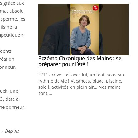
us grâce aux
ymat absolu
 sperme, les
ils ne la
apeutique »,
édents
ale : et si on
Eczéma Chronique des Mains : se
Youtube
réation
ube
Youtube
préparer pour l’été !
onneur,
e diabète de type 2
L'été arrive… et avec lui, un tout nouveau
çues chez les
rythme de vie ! Vacances, plage, piscine,
ez les soignants.
soleil, activités en plein air… Nos mains
buck, une
sont ...
Di
You
3, date à
ême donneur.
Le 
nom
dia
défi
: «
Depuis