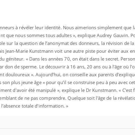
nneurs à révéler leur identité. Nous aimerions simplement que l
ant que nous sommes tous adultes », explique Audrey Gauvin. Po
ble sur la question de l’anonymat des donneurs, la révision de la 
ais Jean-Marie Kunstmann voit une autre piste pour éviter aux e
 géniteur. « Dans les années 70, on était dans le secret. Perso
par don de sperme. Le découvrir à 16 ans, 20 ans ou à l’âge où l’o
t douloureux ». Aujourd’hui, on conseille aux parents d’explique
s son plus jeune âge « pour qu’il se construise peu à peu avec ce
timent d'avoir été manipulé », explique le Dr Kunstmann. « C'est f
emblant de ne pas comprendre. Quelque soit l'âge de la révélat
l'absence totale d'information. »