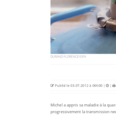
Hantavirus : un cas
détecté chez un touriste
en France
Mortalité infantile : un
rapport s’interroge sur
DURAND FLORENCE/SIPA
son taux élevé en France
Grossesse à risque : ce jus
naturel attire l'attention
des chercheurs
Publié le 03.07.2012 à 06h00
|
|
Michel a appris sa maladie à la quar
progressivement la transmission ne