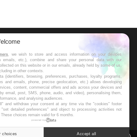
elcome
ER
tners
, we wish to store and access information on your devices
in emails, etc.), combine and share your personal data with our
s les semaines les meilleures
ollected on this website or in our emails, already held by some of us,
ncluding in other contexts.
ta (identifiers, browsing, preferences, purchases, loyalty programs,
es and emails, phone, precise geolocation, etc.) allows developing
ervices, content, commercial offers and ads across your devices and
 by email, post, SMS, phone, audio, and video), personalising them,
RE
rformance, and analysing audiences.
l" and withdraw your consent at any time via the "cookies" footer
"set detailed preferences" and object to processing activities not
. These choices remain valid for 6 months.
powered by
r choices
Accept all