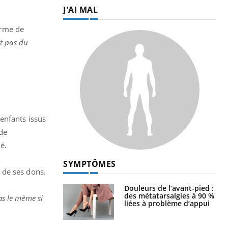
J'AI MAL
erme de
st pas du
enfants issus
 de
é.
SYMPTÔMES
 de ses dons.
Douleurs de l’avant-pied :
des métatarsalgies à 90 %
as le même si
liées à problème d’appui