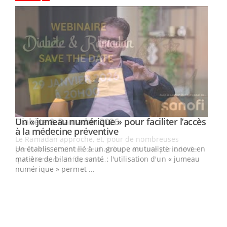
Un « jumeau numérique » pour faciliter l’accès
Youtube
Youtube
à la médecine préventive
Un établissement lié à un groupe mutualiste innove en
e
matière de bilan de santé : l'utilisation d'un « jumeau
numérique » permet ...
COU
You
Coup