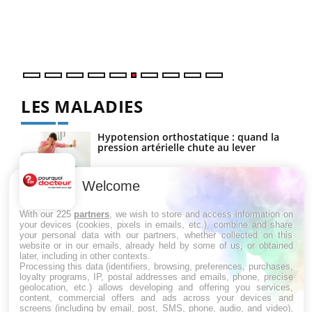
vous
épis
LES MALADIES
Hypotension orthostatique : quand la
pression artérielle chute au lever
Welcome
Drépanocytose : une déformation des
globules rouges aux conséquences
With our 225
partners
, we wish to store and access information on
graves
your devices (cookies, pixels in emails, etc.), combine and share
your personal data with our partners, whether collected on this
website or in our emails, already held by some of us, or obtained
later, including in other contexts.
Maladie de Charcot (Sclérose latérale
Processing this data (identifiers, browsing, preferences, purchases,
amyotrophique)
loyalty programs, IP, postal addresses and emails, phone, precise
geolocation, etc.) allows developing and offering you services,
content, commercial offers and ads across your devices and
screens (including by email, post, SMS, phone, audio, and video),