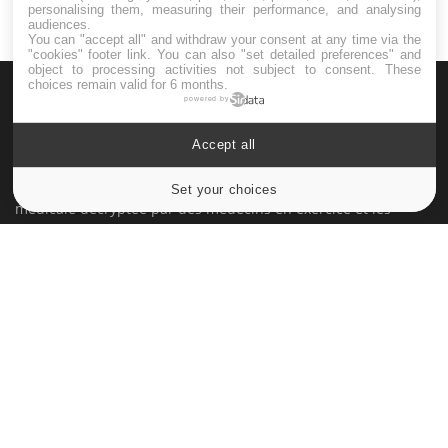
personalising them, measuring their performance, and analysing
audiences.
You can "accept all" and withdraw your consent at any time via the
"cookies" footer link
. You can also "set detailed preferences" and
object to processing activities not subject to consent. These
choices remain valid for 6 months.
powered by
Accept all
Le site santé de référence avec chaque jour toute l'actualité
Set your choices
Cookies settings
médicale decryptée par des médecins en exercice et les
conseils des meilleurs spécialistes.
À PROPOS
Données personnelles et cookies
Qui sommes-nous
Conditions d'utilisation
Plan du site