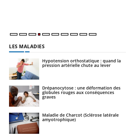
Le 
pers
ques
LES MALADIES
Hypotension orthostatique : quand la
pression artérielle chute au lever
Drépanocytose : une déformation des
globules rouges aux conséquences
graves
Maladie de Charcot (Sclérose latérale
amyotrophique)