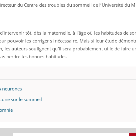
directeur du Centre des troubles du sommeil de l’Université du M
Cytomégalovirus : ce qui
Pourquo
change dans la prise en
gâche-t-
charge des femmes
jours de
enceintes
d’intervenir tôt, dès la maternelle, à l’âge où les habitudes de s
pour pouvoir les corriger si nécessaire. Mais si leur étude démontre
n, les auteurs soulignent qu’il sera probablement utile de faire 
as perdre les bonnes habitudes.
s neurones
 Lune sur le sommeil
somnie