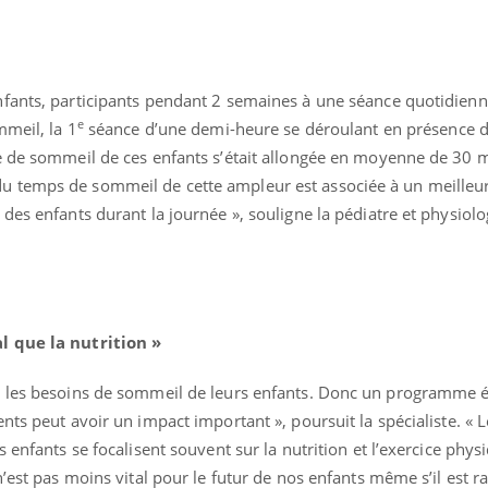
nfants, participants pendant 2 semaines à une séance quotidien
e
mmeil, la 1
séance d’une demi-heure se déroulant en présence d
e de sommeil de ces enfants s’était allongée en moyenne de 30 m
 temps de sommeil de cette ampleur est associée à un meilleu
des enfants durant la journée », souligne la pédiatre et physiolo
Chikungunya, dengue,
La siest
West Nile : que se passe-
de dormi
l que la nutrition »
t-il dans le sud de la
France ?
t les besoins de sommeil de leurs enfants. Donc un programme 
Les médicaments GLP-1
VIH : la
ts peut avoir un impact important », poursuit la spécialiste. « L
protègent-ils aussi les os
tous les
?
elle enfi
 enfants se focalisent souvent sur la nutrition et l’exercice phy
n’est pas moins vital pour le futur de nos enfants même s’il est 