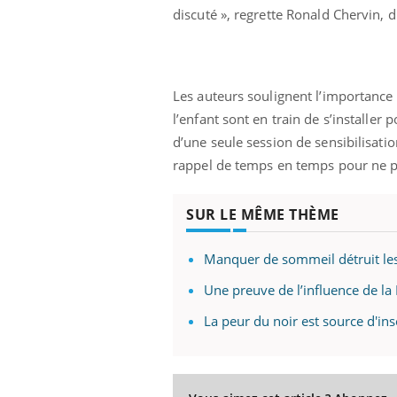
discuté », regrette Ronald Chervin, 
 à risque : ce jus
Cancer colorectal : une
ttire l'attention
stratégie simple aurait
cheurs
changé la donne au Pays
basque
Les auteurs soulignent l’importance 
l’enfant sont en train de s’installer 
d’une seule session de sensibilisatio
rappel de temps en temps pour ne p
SUR LE MÊME THÈME
Manquer de sommeil détruit le
Une preuve de l’influence de la
La peur du noir est source d'in