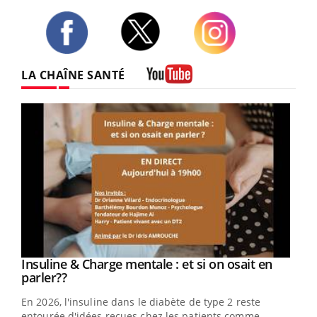
Twitter
Facebook
Instagram
LA CHAÎNE SANTÉ
Youtube
Youtube
Insuline & Charge mentale : et si on osait en
Youtube
Youtube
parler??
En 2026, l'insuline dans le diabète de type 2 reste
entourée d'idées reçues chez les patients comme