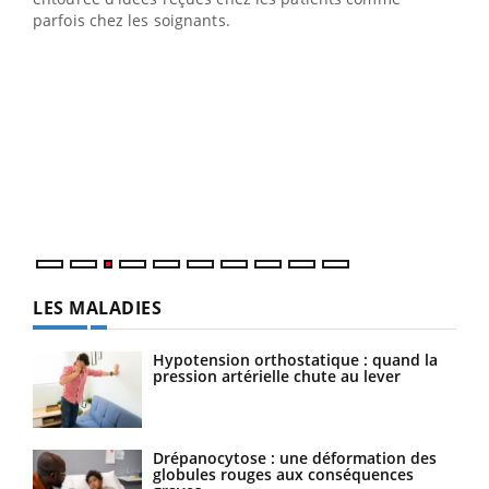
parfois chez les soignants.
Ecz
You
pour
L'ét
Vaca
Nos 
LES MALADIES
Hypotension orthostatique : quand la
pression artérielle chute au lever
Drépanocytose : une déformation des
globules rouges aux conséquences