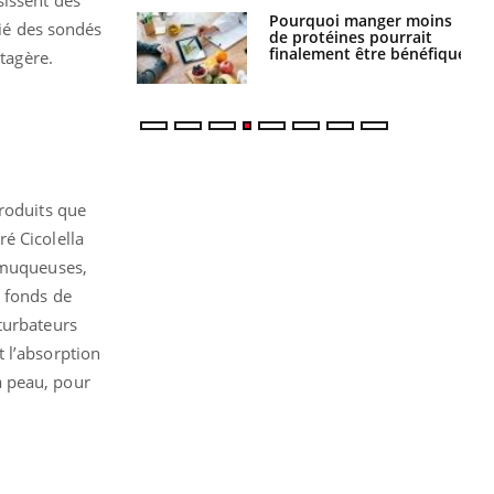
i votre ventre
Pourquoi manger moins
tié des sondés
il les premiers
de protéines pourrait
 vos vacances ?
finalement être bénéfique
étagère.
produits que
é Cicolella
s muqueuses,
s fonds de
turbateurs
 l’absorption
la peau, pour