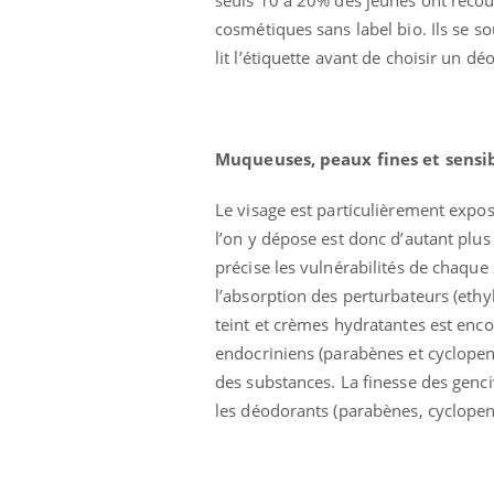
Cancer colorectal : une
cosmétiques sans label bio. Ils se s
stratégie simple aurait
changé la donne au Pays
lit l’étiquette avant de choisir un d
basque
Muqueuses, peaux fines et sensi
Le visage est particulièrement expos
l’on y dépose est donc d’autant plu
précise les vulnérabilités de chaqu
l’absorption des perturbateurs (ethy
teint et crèmes hydratantes est enc
endocriniens (parabènes et cyclopen
des substances. La finesse des gencive
les déodorants (parabènes, cyclopen