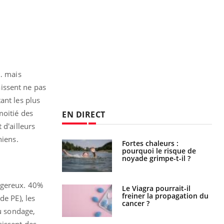
s… mais
issent ne pas
ant les plus
moitié des
EN DIRECT
 d'ailleurs
niens.
e empêche-t-elle
Fortes chaleurs :
r la nuit ?
pourquoi le risque de
noyade grimpe-t-il ?
ngereux. 40%
 fin du comprimé
Le Viagra pourrait-il
 jours se profile-t-
freiner la propagation du
de PE), les
n ?
cancer ?
du sondage,
sissent des