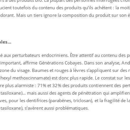
Cytomégalovirus : ce qui
Pourquo
oucient toutefois du contenu des produits qu’ils achètent : la moi
change dans la prise en
gâche-t-
charge des femmes
jours de
éodorant. Mais un tiers ignore la composition du produit sur son 
enceintes
bles…
é aux perturbateurs endocriniens. Être attentif au contenu des 
s important, affirme Générations Cobayes. Dans son analyse, Andr
e zone du visage. Baumes et rouges à lèvres s’appliquent sur de
lhexyl methoxcinnamate) est donc plus rapide. Le constat sur le
ore plus alarmiste : 71% et 32% des produits contiennent des per
tasiloxane)… mais aussi des agents de pénétration qui amplifient
s, pour les dentifrices (parabènes, triclosan), et la fragilité de 
tasiloxane), s’avèrent aussi problématiques.