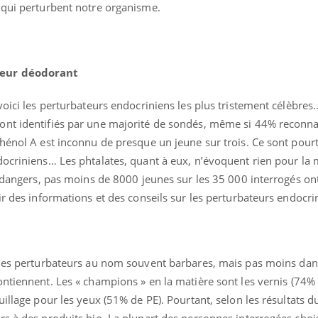
 qui perturbent notre organisme.
leur déodorant
voici les perturbateurs endocriniens les plus tristement célèbre
ont identifiés par une majorité de sondés, même si 44% reconna
hénol A est inconnu de presque un jeune sur trois. Ce sont pourt
docriniens… Les phtalates, quant à eux, n’évoquent rien pour la 
 dangers, pas moins de 8000 jeunes sur les 35 000 interrogés ont
ir des informations et des conseils sur les perturbateurs endocri
Chikungunya, dengue,
La siest
West Nile : que se passe-
de dormi
t-il dans le sud de la
France ?
 des perturbateurs au nom souvent barbares, mais pas moins da
Les médicaments GLP-1
VIH : la
protègent-ils aussi les os
tous les
ntiennent. Les « champions » en la matière sont les vernis (74% 
?
elle enfi
uillage pour les yeux (51% de PE). Pourtant, selon les résultats 
rs à des produits bio. La plupart des personnes interrogées choi