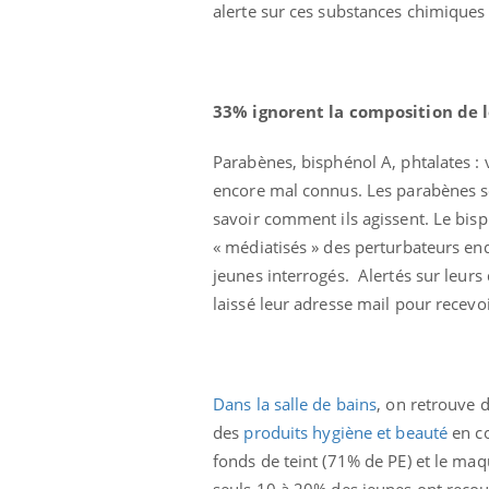
alerte sur ces substances chimiques
33% ignorent la composition de 
Parabènes, bisphénol A, phtalates : 
encore mal connus. Les parabènes s
savoir comment ils agissent. Le bisp
« médiatisés » des perturbateurs en
jeunes interrogés. Alertés sur leurs
laissé leur adresse mail pour recevo
Comment oublier les
écrans en vacances ?
Dans la salle de bains
, on retrouve
Toujours connectés :
comment le travail
des
produits hygiène et beauté
en co
empiète de plus en plus
sur nos soirées
fonds de teint (71% de PE) et le maq
seuls 10 à 20% des jeunes ont recou