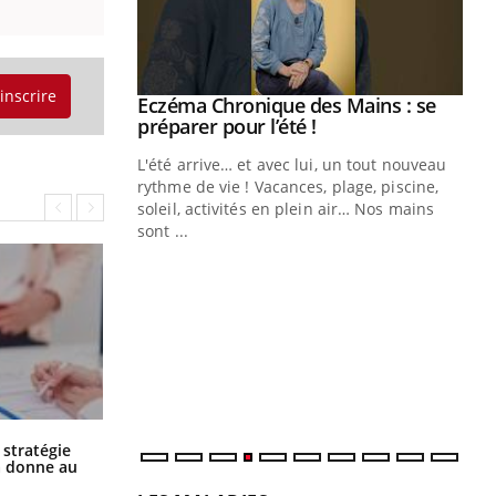
'inscrire
ale : et si on
Eczéma Chronique des Mains : se
Youtube
ube
Youtube
préparer pour l’été !
e diabète de type 2
L'été arrive… et avec lui, un tout nouveau
çues chez les
rythme de vie ! Vacances, plage, piscine,
ez les soignants.
soleil, activités en plein air… Nos mains
sont ...
Di
You
Le 
nom
dia
défi
Chikungunya, dengue, West Nile :
 stratégie
que se passe-t-il dans le sud de la
a donne au
France ?