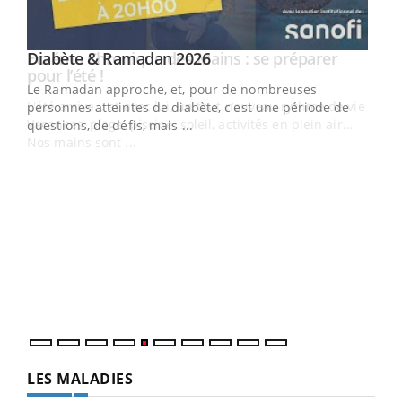
Youtube
Diabète & Ramadan 2026
Youtube
Le Ramadan approche, et, pour de nombreuses
vie !
personnes atteintes de diabète, c'est une période de
…
questions, de défis, mais ...
Un 
You
à l
Un é
mati
numé
LES MALADIES