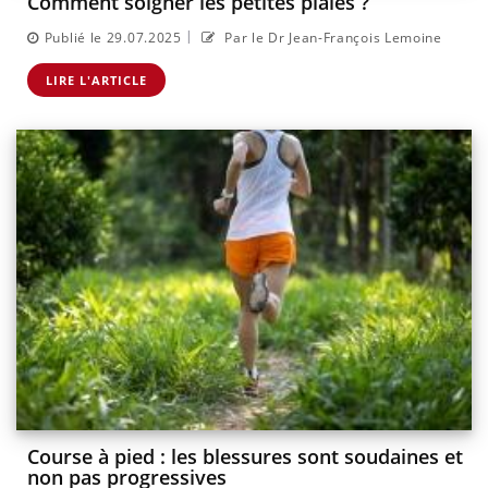
Comment soigner les petites plaies ?
|
Publié le 29.07.2025
Par le Dr Jean-François Lemoine
LIRE L'ARTICLE
Course à pied : les blessures sont soudaines et
non pas progressives