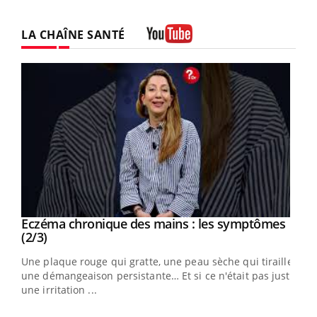
LA CHAÎNE SANTÉ
Youtube
Eczéma chronique des mains : les symptômes
Youtube
Youtube
(2/3)
ris,
Une plaque rouge qui gratte, une peau sèche qui tiraille,
une démangeaison persistante… Et si ce n'était pas juste
une irritation ...