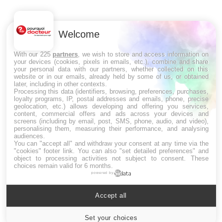
Welcome
With our 225
partners
, we wish to store and access information on
your devices (cookies, pixels in emails, etc.), combine and share
your personal data with our partners, whether collected on this
website or in our emails, already held by some of us, or obtained
later, including in other contexts.
Processing this data (identifiers, browsing, preferences, purchases,
loyalty programs, IP, postal addresses and emails, phone, precise
geolocation, etc.) allows developing and offering you services,
LES MALADIES
content, commercial offers and ads across your devices and
screens (including by email, post, SMS, phone, audio, and video),
personalising them, measuring their performance, and analysing
Hypotension orthostatique : quand la
audiences.
pression artérielle chute au lever
You can "accept all" and withdraw your consent at any time via the
"cookies" footer link
. You can also "set detailed preferences" and
object to processing activities not subject to consent. These
choices remain valid for 6 months.
powered by
Drépanocytose : une déformation des
globules rouges aux conséquences
graves
Accept all
Set your choices
Cookies settings