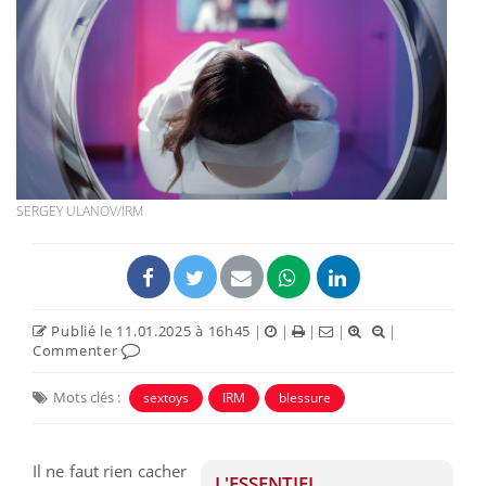
SERGEY ULANOV/IRM
Publié le 11.01.2025 à 16h45
|
|
|
|
|
Commenter
Mots clés :
sextoys
IRM
blessure
Il ne faut rien cacher
L'ESSENTIEL