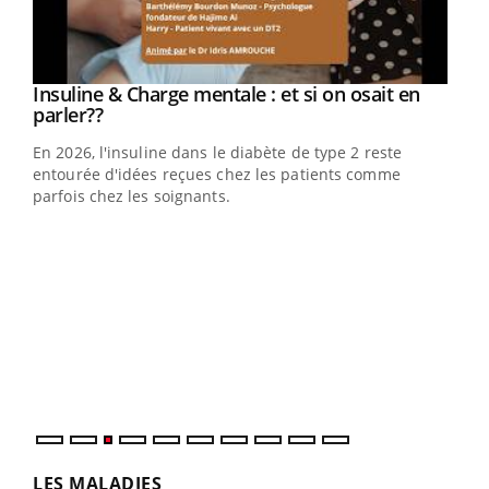
Youtube
Insuline & Charge mentale : et si on osait en
Youtube
Youtube
parler??
En 2026, l'insuline dans le diabète de type 2 reste
entourée d'idées reçues chez les patients comme
parfois chez les soignants.
Ecz
You
pour
L'ét
Vaca
Nos 
LES MALADIES