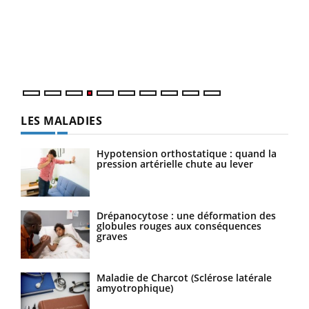
à l
Un é
mati
numé
LES MALADIES
Hypotension orthostatique : quand la
pression artérielle chute au lever
Drépanocytose : une déformation des
globules rouges aux conséquences
graves
Maladie de Charcot (Sclérose latérale
amyotrophique)