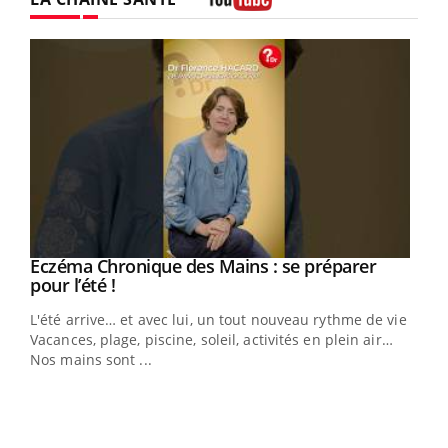
Youtube
Youtube
Eczéma Chronique des Mains : se préparer
Diabète & Ramadan 2026
Youtube
Youtube
Youtube
pour l’été !
Le Ramadan approche, et, pour de nombreuses
L'été arrive… et avec lui, un tout nouveau rythme de vie !
personnes atteintes de diabète, c'est une période de
Vacances, plage, piscine, soleil, activités en plein air…
questions, de défis, mais ...
Nos mains sont ...
Un 
You