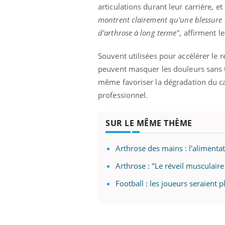
ez les soignants.
soleil, activités en plein air… Nos mains
défi
articulations durant leur carrière, e
sont ...
montrent clairement qu'une blessure i
d'arthrose à long terme"
, affirment l
Souvent utilisées pour accélérer le r
peuvent masquer les douleurs sans tra
même favoriser la dégradation du car
professionnel.
SUR LE MÊME THÈME
Arthrose des mains : l'alimenta
Arthrose : "Le réveil musculair
Football : les joueurs seraient