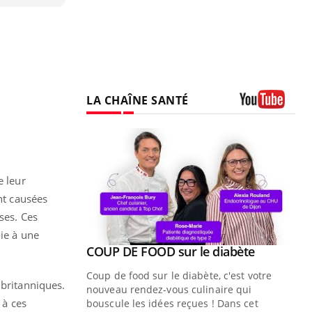
LA CHAÎNE SANTÉ
Youtube
e leur
nt causées
ses. Ces
oie à une
Youtube
ue » pour
COUP DE FOOD sur le diabète
Youtube
médecine
Coup de food sur le diabète, c'est votre
 britanniques.
nouveau rendez-vous culinaire qui
n groupe
 à ces
bouscule les idées reçues ! Dans cet