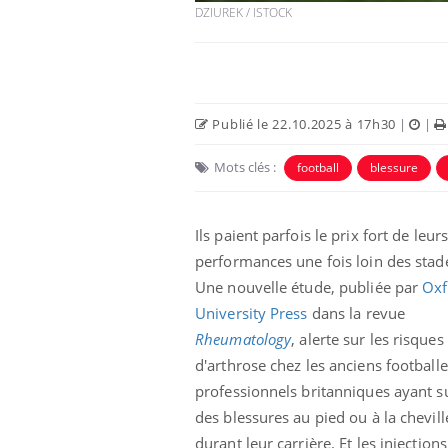
DZIUREK / ISTOCK
Publié le 22.10.2025 à 17h30
|
|
Mots clés :
football
blessure
Ils paient parfois le prix fort de leur
performances une fois loin des stad
Une nouvelle étude, publiée par
Oxf
University Press
dans la revue
Rheumatology
, alerte sur les risques
d'arthrose chez les anciens football
professionnels britanniques ayant s
des blessures au pied ou à la chevill
durant leur carrière. Et les injection