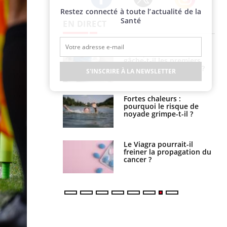
Restez connecté à toute l’actualité de la
Twitter
Facebook
Instagram
Santé
EN DIRECT
alovirus : ce qui
Pourquoi votre ventre
ans la prise en
gâche-t-il les premiers
des femmes
jours de vos vacances ?
S'INSCRIRE À LA NEWSLETTER
es
e empêche-t-elle
Fortes chaleurs :
r la nuit ?
pourquoi le risque de
noyade grimpe-t-il ?
 fin du comprimé
Le Viagra pourrait-il
 jours se profile-t-
freiner la propagation du
n ?
cancer ?