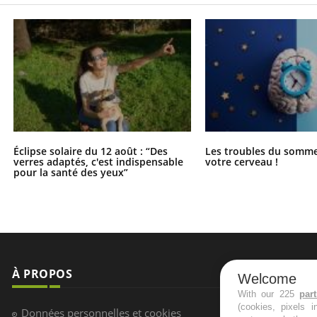
Éclipse solaire du 12 août : “Des
Les troubles du somme
verres adaptés, c'est indispensable
votre cerveau !
pour la santé des yeux”
À PROPOS
NEWSLETT
Welcome
With our 225
par
(cookies, pixels 
Recevez toute
Données personnelles et cookies