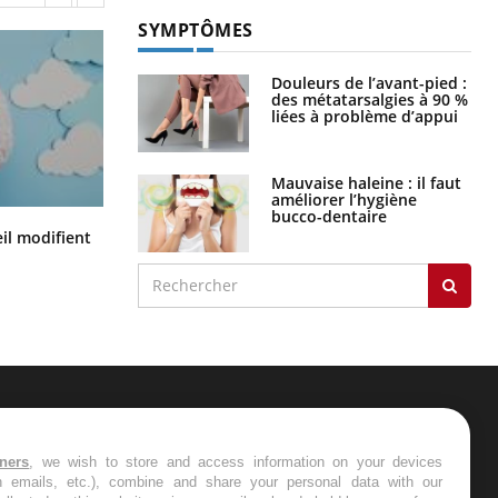
SYMPTÔMES
Douleurs de l’avant-pied :
des métatarsalgies à 90 %
liées à problème d’appui
Mauvaise haleine : il faut
améliorer l’hygiène
bucco-dentaire
Mon enfant est-il trop sensible ou
il modifient
simplement très empathique ?
ER
tners
, we wish to store and access information on your devices
in emails, etc.), combine and share your personal data with our
s les semaines les meilleures