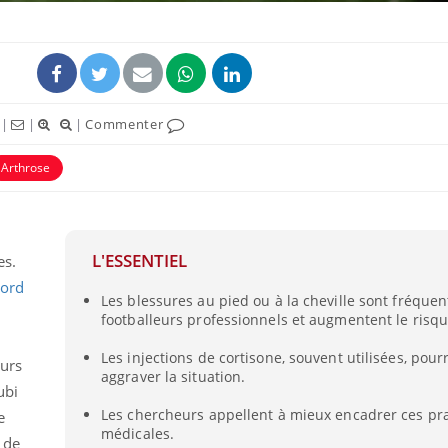
|
|
|
Commenter
Arthrose
s
L'ESSENTIEL
es.
ord
Les blessures au pied ou à la cheville sont fréquen
footballeurs professionnels et augmentent le risqu
Les injections de cortisone, souvent utilisées, pour
eurs
aggraver la situation.
ubi
Les chercheurs appellent à mieux encadrer ces pr
e
médicales.
s de