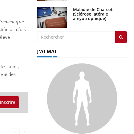
Maladie de Charcot
(Sclérose latérale
amyotrophique)
sairement que
ifié à la fois
élevé
J'AI MAL
les soins,
 vie des
'inscrire