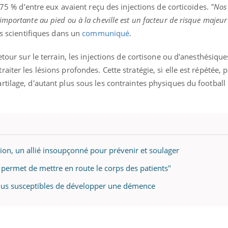
mutualiste innove en mat
s, mais ...
t 75 % d’entre eux avaient reçu des injections de corticoïdes.
"Nos 
santé : l'utilisation d'un 
mportante au pied ou à la cheville est un facteur de risque majeur
numérique » permet ...
es scientifiques dans un
communiqué
.
etour sur le terrain, les injections de cortisone ou d'anesthésiqu
iter les lésions profondes. Cette stratégie, si elle est répétée, p
tilage, d'autant plus sous les contraintes physiques du football
tion, un allié insoupçonné pour prévenir et soulager
e permet de mettre en route le corps des patients"
 plus susceptibles de développer une démence