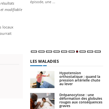
ière de bilan de
épisode, une ...
résultats
« jumeau
 et modifiable
Qu
You
êtr
"Le
es locaux
qua
ourrait
Doc
dir
LES MALADIES
Hypotension
orthostatique : quand la
pression artérielle chute
au lever
Drépanocytose : une
déformation des globules
rouges aux conséquences
graves