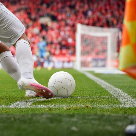
Cancer colorectal : une
Cytomég
stratégie simple aurait
change d
changé la donne au Pays
charge 
basque
enceint
Chikungunya, dengue,
La siest
West Nile : que se passe-
de dormi
t-il dans le sud de la
France ?
Les médicaments GLP-1
VIH : la
protègent-ils aussi les os
tous les
?
elle enfi