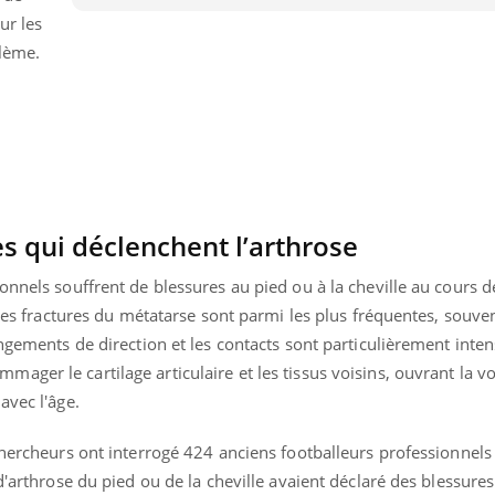
ur les
blème.
s qui déclenchent l’arthrose
onnels souffrent de blessures au pied ou à la cheville au cours d
t les fractures du métatarse sont parmi les plus fréquentes, souve
angements de direction et les contacts sont particulièrement inten
ger le cartilage articulaire et les tissus voisins, ouvrant la v
Youtube
bète & Ramadan 2026
Un « jumeau numériq
tube
Youtube
avec l'âge.
faciliter l’accès à la 
Ramadan approche, et, pour de
Youtube
préventive
chercheurs ont interrogé 424 anciens footballeurs professionnels
breuses personnes atteintes de
Un établissement lié à u
d'arthrose du pied ou de la cheville avaient déclaré des blessures
ète, c'est une période de questions, de