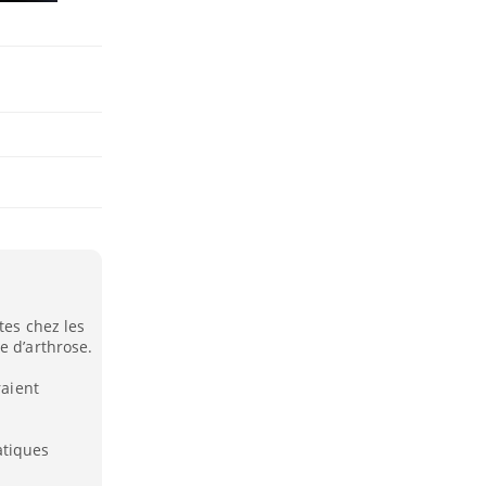
tes chez les
e d’arthrose.
raient
atiques