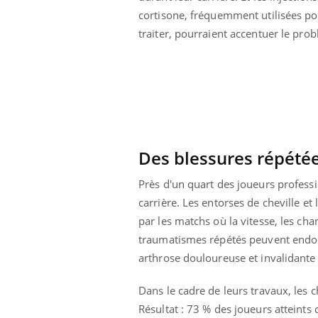
cortisone, fréquemment utilisées po
traiter, pourraient accentuer le pro
Des blessures répétée
Près d'un quart des joueurs professi
carrière. Les entorses de cheville e
par les matchs où la vitesse, les ch
traumatismes répétés peuvent endomma
ale : et si on
Eczéma Chronique des Mains : se
Dia
Youtube
You
arthrose douloureuse et invalidante 
ube
Youtube
préparer pour l’été !
Le 
Dans le cadre de leurs travaux, les 
 diabète de type 2
L'été arrive… et avec lui, un tout nouveau
nom
Résultat : 73 % des joueurs atteints 
ues chez les
rythme de vie ! Vacances, plage, piscine,
diab