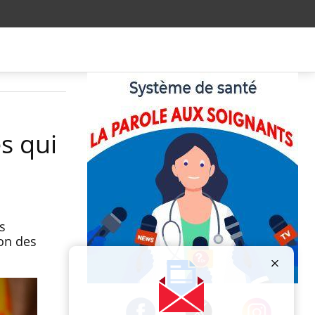
s qui
es
lon des
Publicité