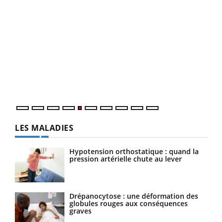
Un « jumeau numérique » pour faciliter l’accès
COU
Youtube
You
Youtube
à la médecine préventive
Coup
Un établissement lié à un groupe mutualiste innove en
vous
matière de bilan de santé : l'utilisation d'un « jumeau
épis
numérique » permet ...
LES MALADIES
Hypotension orthostatique : quand la
pression artérielle chute au lever
Drépanocytose : une déformation des
globules rouges aux conséquences
graves