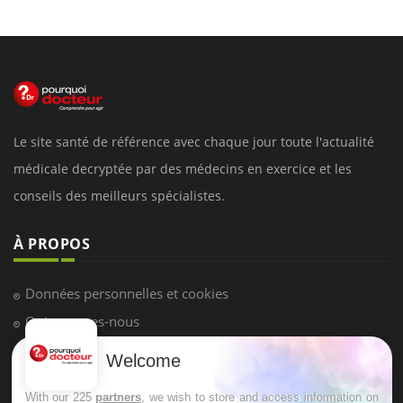
Le site santé de référence avec chaque jour toute l'actualité
médicale decryptée par des médecins en exercice et les
conseils des meilleurs spécialistes.
À PROPOS
Données personnelles et cookies
Qui sommes-nous
Conditions d'utilisation
Welcome
Plan du site
With our 225
partners
, we wish to store and access information on