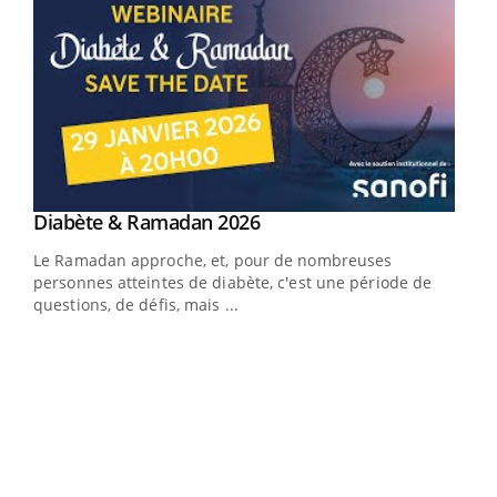
Youtube
Diabète & Ramadan 2026
Youtube
Le Ramadan approche, et, pour de nombreuses
vie !
personnes atteintes de diabète, c'est une période de
…
questions, de défis, mais ...
Un 
You
à l
Un é
mati