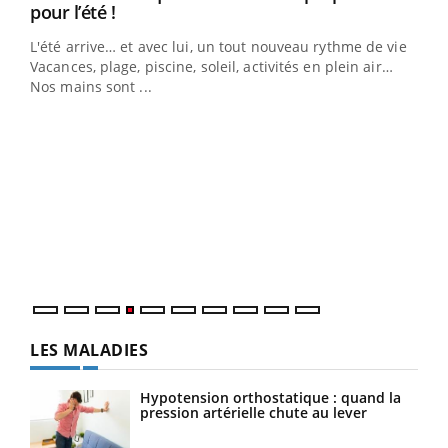
Youtube
pour l’été !
L'été arrive… et avec lui, un tout nouveau rythme de vie !
Vacances, plage, piscine, soleil, activités en plein air…
Nos mains sont ...
Youtube
Diabète & Ramadan 2026
Un 
Youtube
You
à l
Le Ramadan approche, et, pour de nombreuses
Un é
personnes atteintes de diabète, c'est une période de
mati
questions, de défis, mais ...
numé
LES MALADIES
Hypotension orthostatique : quand la
pression artérielle chute au lever