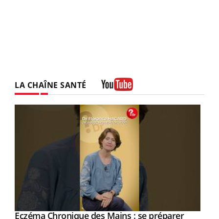
LA CHAÎNE SANTÉ
Youtube
Eczéma Chronique des Mains : se préparer
Youtube